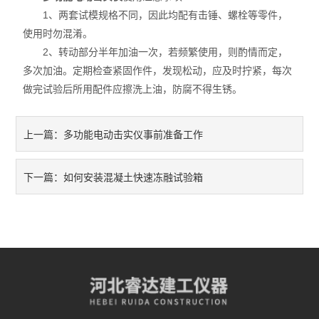
主体结构检测仪器
1、两套试模规格不同，因此均配有击锤、螺栓等零件，
使用时勿混淆。
标准养护室 标准养护箱 干燥箱
2、转动部分半年加油一次，若频繁使用，则酌情而定，
多次加油。定期检查紧固作件，发现松动，应及时拧紧，每次
钢筋检测试验仪器
做完试验后所用配件应擦洗上油，防腐不得生锈。
交通安全检测仪器
多功能电动击实仪事前准备工作
上一篇：
移动集装箱试验室
建筑工程检测仪器
如何安装混凝土快速冻融试验箱
下一篇：
电工套管检测仪器
二手万能材料试验机