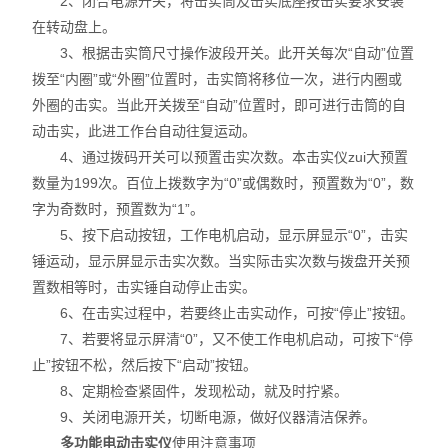
2、闭合电源开关，将击实筒及击实底座按击实要求安装
在转动盘上。
砌墙砖检测仪器
3、根据击实筒尺寸操作波段开关。此开关每次“自动”位置
拨至“内圈”或“外圈”位置时，击实筒将移位一次，进行内圈或
管材管件检测仪器
外圈的击实。当此开关拨至“自动”位置时，即可进行击筒的自
动击实，此进工作台自动往复运动。
混凝土搅拌站试验仪器
4、通过拨码开关可以预置击实次数。本击实仪zui大预置
公路试验仪器
数量为199次。百位上拨数字为“0”或偶数时，预置数为“0”，数
字为奇数时，预置数为“1”。
公路铁路试验仪器
5、按下启动按钮，工作电机启动，显示屏显示“0”，击实
锤运动，显示屏显示击实次数。当实际击实次数与拨盘开关预
陶瓷砖检测仪器
置数相等时，击实锤自动停止击实。
6、在击实过程中，若要终止击实动作，可按“停止”按钮。
自密实混凝土试验仪器
7、若要将显示屏清“0”，又不使工作电机启动，可按下“停
止”按钮不松，然后按下“启动”按钮。
水泥压力试验机
8、定期检查紧固件，发现松动，就及时拧紧。
混凝土压力机
9、关闭电源开关，切断电源，做好仪器清洁保养。
多功能电动击实仪
使用注意事项