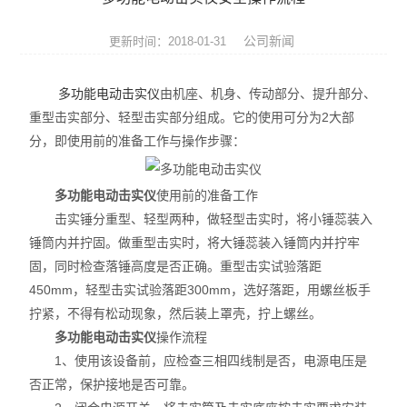
混凝土试验仪器
公司新闻
更新时间：2018-01-31
水泥试验仪器
多功能电动击实仪
由机座、机身、传动部分、提升部分、
沥青试验仪器
重型击实部分、轻型击实部分组成。它的使用可分为2大部
分，即使用前的准备工作与操作步骤：
砂浆试验仪器
试验仪器配件、夹具
多功能电动击实仪
使用前的准备工作
击实锤分重型、轻型两种，做轻型击实时，将小锤蕊装入
防水卷材试验仪器
锤筒内并拧固。做重型击实时，将大锤蕊装入锤筒内并拧牢
固，同时检查落锤高度是否正确。重型击实试验落距
钢结构检测仪器
450mm，轻型击实试验落距300mm，选好落距，用螺丝板手
拧紧，不得有松动现象，然后装上罩壳，拧上螺丝。
建筑节能检测仪器
多功能电动击实仪
操作流程
电线电缆检测仪器
1、使用该设备前，应检查三相四线制是否，电源电压是
否正常，保护接地是否可靠。
室内环境检测仪器