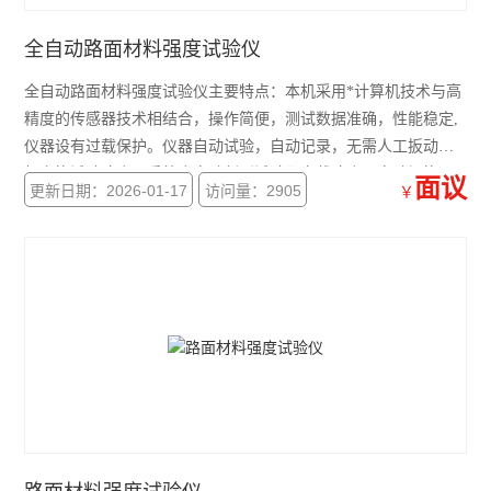
轻重型触探仪
全自动路面材料强度试验仪
电动铺砂仪
全自动路面材料强度试验仪主要特点：本机采用*计算机技术与高
精度的传感器技术相结合，操作简便，测试数据准确，性能稳定,
公路连续式八轮平整度仪仪
仪器设有过载保护。仪器自动试验，自动记录，无需人工扳动档
杆变换试验速度，系统会自动判别试验及空载速度且自动切换。
高温炉
面议
更新日期：2026-01-17
访问量：2905
￥
饱和面干试模
岩石双端面磨平机
集料加速磨光机
泥浆三件套
电动砂当量试验仪
震击式标准振筛机