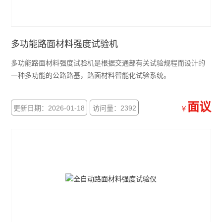
数显式摆式摩擦系数测定仪
摆式摩擦系数测定仪
多功能路面材料强度试验机
多功能路面材料强度试验机是根据交通部有关试验规程而设计的
细集料棱角性测定仪
一种多功能的公路路基，路面材料智能化试验系统。
灌砂桶
面议
灌砂法容量测定仪
更新日期：2026-01-18
访问量：2392
￥
CBR附件
手持式应变仪
回弹仪
防水板焊缝气密性检测仪
洛杉矶磨耗试验机