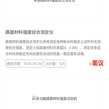
手动防水板气密性测定仪
路面横断面尺
细集料亚甲蓝试验搅拌装置
路面材料强度综合测定仪
电动防水焊板气密性检测仪
路面材料强度综合测定仪用来测定各种粘合料稳定土试件的无测
公路试验仪器配置
限抗压强度，测定土和路面材料的承载比（CBR），测定沥青混
合料的热稳定性和抗塑性流动的性能－稳定度和流值。
公路试验仪器
面议
更新日期：2026-06-29
访问量：525
￥
野外承载板测定仪
现场CBR值测定仪
现场土基回弹测定仪
K30荷载板测定仪
路面弯沉仪