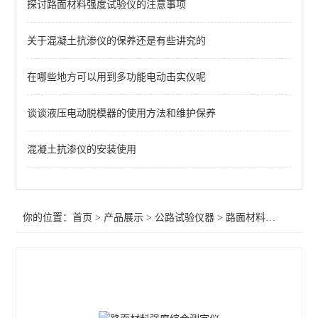
探讨路面材料强度试验仪的注意事项
新标准灌砂法试验仪
桥梁伸缩缝安装公差测试系统
关于混凝土抗渗仪的保养还是有些讲究的
反拉式有效预应力无损检测仪
在哪些地方可以用到多功能电动击实仪呢
集料坚固性试验仪
谈谈液压电动脱模器的使用方法和维护保养
河北公路试验仪器
混凝土抗渗仪的安装使用
全自动细集料棱角性测定仪
智能灌水法压实密度测定仪
你的位置：
首页
>
产品展示
>
公路试验仪器
>
路面材料强度试验仪
拖车式落锤式弯沉仪
平板载荷测定仪
原位压力机