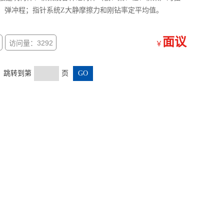
；弹冲程；指针系统Z大静摩擦力和刚钻率定平均值。
面议
访问量：3292
￥
页 跳转到第
页