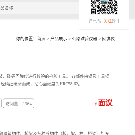
关注
扫一扫，
我们
你的位置：
首页
>
产品展示
>
公路试验仪器
>
回弹仪
浆、砖等回弹仪进行校验的检验工具。 各部件由钢及工具钢
精细研磨而成，砧心面硬度为HRC58-62。
面议
访问量：2364
￥
测一般建筑构件、桥梁及各种砼构件（板、梁、柱、桥架）的强