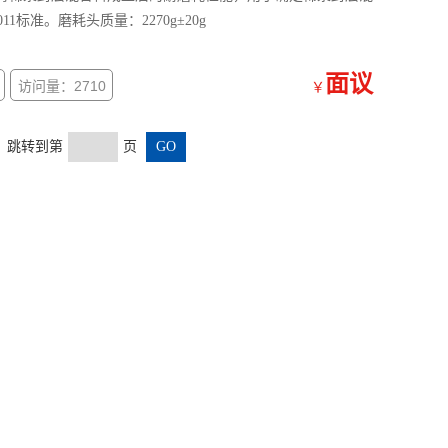
1标准。磨耗头质量：2270g±20g
面议
访问量：2710
￥
页 跳转到第
页