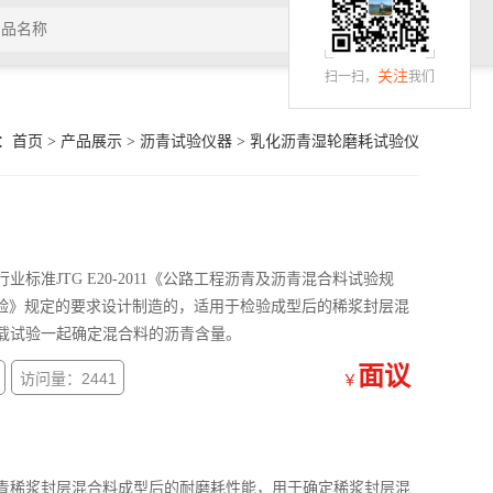
关注
扫一扫，
我们
：
首页
>
产品展示
>
沥青试验仪器
>
乳化沥青湿轮磨耗试验仪
准JTG E20-2011《公路工程沥青及沥青混合料试验规
磨耗试验》规定的要求设计制造的，适用于检验成型后的稀浆封层混
载试验一起确定混合料的沥青含量。
面议
访问量：2441
￥
青稀浆封层混合料成型后的耐磨耗性能，用于确定稀浆封层混