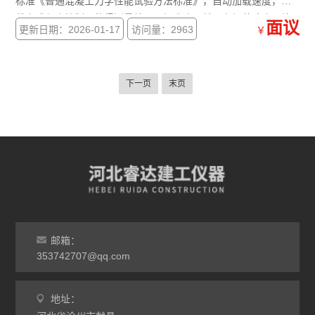
标准《普通混凝土力学性能试验方法标准》，自动加载速度，加
载方式程序控制，使得测量结果更加准确。并具有加荷速度、峰
面议
更新日期：2026-01-17
访问量：2963
￥
值保持、过载保护功能，是建筑、建材、公路桥梁等工程单位*的
试验检测设备。
下一页
末页
邮箱：
353742707@qq.com
地址：