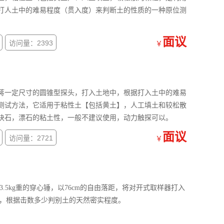
打人土中的难易程度（贯入度）来判断土的性质的一种原位测
面议
访问量：2393
￥
量蒋一定尺寸的圆锥型探头，打入土地中，根据打入土中的难易
测试方法，它适用于粘性土【包括黄土】，人工填土和较松散
块石，漂石的粘土性，一般不建议使用，动力触探可以。
面议
访问量：2721
￥
63.5kg重的穿心锤，以76cm的自由落距，将对开式取样器打入
数，根据击数多少判别土的天然密实程度。