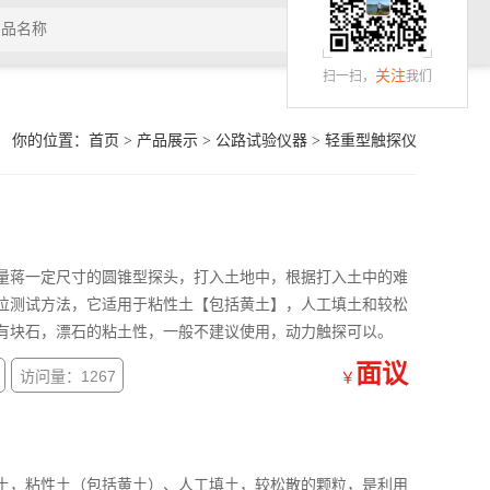
关注
扫一扫，
我们
你的位置：
首页
>
产品展示
>
公路试验仪器
>
轻重型触探仪
量蒋一定尺寸的圆锥型探头，打入土地中，根据打入土中的难
位测试方法，它适用于粘性土【包括黄土】，人工填土和较松
有块石，漂石的粘土性，一般不建议使用，动力触探可以。
面议
访问量：1267
￥
土，粘性土（包括黄土）、人工填土，较松散的颗粒，是利用