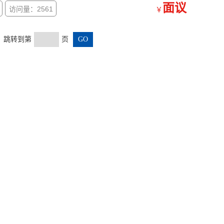
面议
访问量：2561
￥
页 跳转到第
页