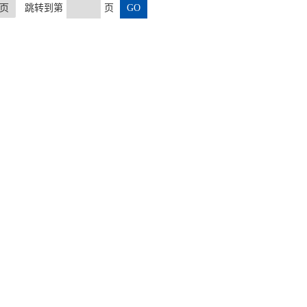
页
跳转到第
页