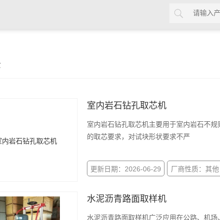
示
室内岩石钻孔取芯机
室内岩石钻孔取芯机主要用于室内岩石不规
的取芯要求，对试块形状要求不严
更新日期：2026-06-29
厂商性质：其他
水泥沥青路面取样机
水泥沥青路面取样机广泛应用在公路、机场