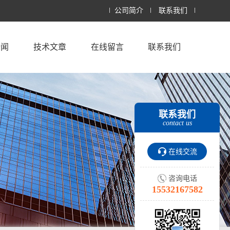
公司简介
联系我们
新闻
技术文章
在线留言
联系我们
联系我们
contact us
在线交流
咨询电话
15532167582