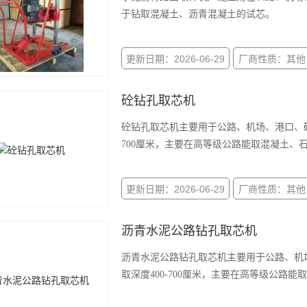
于钻取混凝土、沥青混凝土的试芯。
更新日期：2026-06-29
厂商性质：其他
砼钻孔取芯机
砼钻孔取芯机主要用于公路、机场、港口、码
700厘米，主要在高等级公路能取混凝土、
更新日期：2026-06-29
厂商性质：其他
沥青水泥公路钻孔取芯机
沥青水泥公路钻孔取芯机主要用于公路、机
取深度400-700厘米，主要在高等级公路