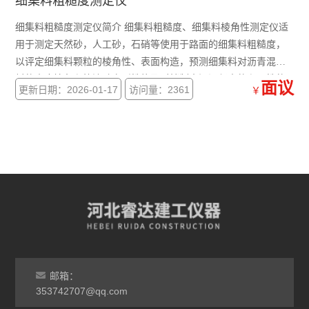
细集料粗糙度测定仪
细集料粗糙度测定仪简介 细集料粗糙度、细集料棱角性测定仪适
用于测定天然砂，人工砂，石硝等使用于路面的细集料粗糙度，
以评定细集料颗粒的棱角性、表面构造，预测细集料对沥青混合
料的内摩擦角和抗流动变形性能及对拌制水泥混凝土的和易性的
面议
更新日期：2026-01-17
访问量：2361
￥
影响。
邮箱：
353742707@qq.com