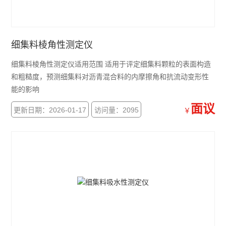
乳化沥青稠度试验仪
集料加速磨光机
细集料棱角性测定仪
细集料棱角性测定仪适用范围 适用于评定细集料颗粒的表面构造
细集料测定仪
和粗糙度，预测细集料对沥青混合料的内摩擦角和抗流动变形性
沥青混合料试验
能的影响
面议
层间粘结直剪试验仪
更新日期：2026-01-17
访问量：2095
￥
层间粘结专用拉拔仪
层间粘结扭剪试验仪
沥青旋转压实仪
乳化沥青湿轮磨耗试验仪
布氏旋转粘度计