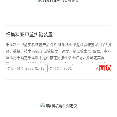
沥青无核密度仪
沥青含量测定仪
沥青回收仪
细集料亚甲蓝实验装置
沥青粘度计
细集料亚甲蓝实验装置产品简介 细集料亚甲蓝试验装置采用了*调
沥青试验仪器
频、数控、技术,提高了试验精度与速度。是试验室*之仪器。本方
法适用于确定细集料中是否存在膨胀性粘土矿物，并测定其含
乳化沥青稀浆封层试验仪
量，以评定集料的洁净程度，以亚甲蓝值MBV表示。本方法适用
面议
更新日期：2026-01-17
访问量：2061
￥
沥青溢流水箱
于小于2.36mm或小于0.15mm的细集料，也可用于矿粉的质量检
验。当细集料中的0.075mm通过率小于3%时，可不进行此项试验
沥青混合料路面构造深度仪
即作为合格。 细集料亚甲蓝实
沥青混合料真空饱水仪
沥青混合料动态疲劳试验机
电动砂当量试验仪