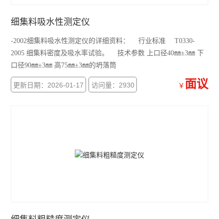
沥青动力粘度试验器
细集料吸水性测定仪
沥青标准粘度计
-2002细集料吸水性测定仪的详细资料： 行业标准 T0330-
2005 细集料密度及吸水率试验。 技术参数 上口径40㎜±3㎜ 下
沥青蜡含量测定仪
口径90㎜±3㎜ 高75㎜±3㎜的坍落筒
沥青薄膜烘箱
面议
更新日期：2026-01-17
访问量：2930
￥
沥青低温延伸仪
查看全部 >>