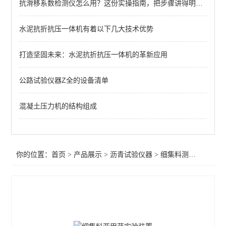
抗滑移系数检测仪怎么用？这份实操指南，把步骤讲得明明白白
路面橡胶沥青灌封胶拉伸试验仪
沥青压力老化系统
水泥抗折抗压一体机有着以下几大技术优势
自动沥青溶解度测定仪
打造坚固未来：水泥抗折抗压一体机的革新应用
沥青路面检测仪器
公路试验仪器Z全的设备清单
旋转瓶磨耗试验仪
混凝土压力机的结构组成
沥青混合料试验仪器
石油恒温水浴
你的位置：
首页
>
产品展示
>
沥青试验仪器
>
细集料测定仪
石油运动粘度测定仪
沥青动态剪切流变性
旋转压实仪