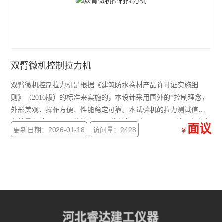
双臂微机控制拉力机
双臂微机控制拉力机是根据《建筑防水卷材产品许可证实施细
则》（2016版）的标准来实施的，本设计采用国外的*控制理念，
外形美观、操作方便、性能稳定可靠。本试验机的拉力测试值在
有效量程范围内，示值精度1%，伸长范围大于500mm,并具有应力
面议
更新日期：2026-01-18
访问量：2428
￥
应变图形显示。本机无污染、噪音低，效率高，具有较宽的调速
范围。本机适用于各种金属、非金属及复合材料的力学性能指标
的测试，*符合国家相关标准的要求。