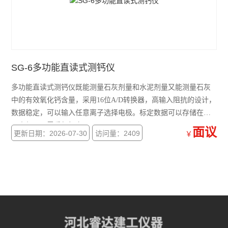
多功能直读式测钙仪
智能水泥凝结时间测定仪
水泥胶砂养护水盒
SG-6多功能直读式测钙仪
水泥比长仪
多功能直读式测钙仪既能测量石灰剂量和水泥剂量又能测量石灰
环保型水泥细度负压筛析仪
中的有效氧化钙含量，采用16位A/D转换器，高输入阻抗的设计，
数据稳定，可以输入任意离子选择电极。标定数据可以存储在仪
水泥氯离子分析仪
器内部，无需重复标定
面议
更新日期：2026-07-30
访问量：2409
￥
水泥游离氧化钙测定仪
水泥净浆稠度仪 水泥净浆漏斗
水泥电动抗折试验机
水泥稠度仪
雷氏夹测定仪