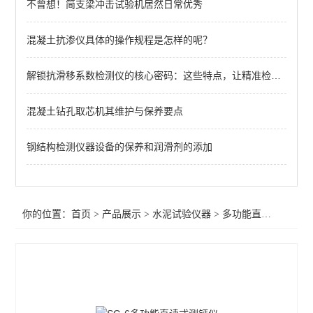
不曾想！简支梁冲击试验机居然日常优秀
水泥氯离子自动电位滴定仪
水泥土抗渗仪
混凝土抗渗仪具体的操作规程是怎样的呢？
水泥试验仪器
解锁抗滑移系数检测仪的核心密码：这些特点，让精准检测触手可及！
分光光度计
混凝土钻孔取芯机其维护与保养要点
水泥水热化测定仪
钢结构检测仪器设备的保养和润滑剂的添加
水泥压蒸釜
水紫外辐照试验箱
你的位置：
首页
>
产品展示
>
水泥试验仪器
>
多功能直读式测钙仪
路缘石抗折夹具
水泥基材料渗透系数测定仪
氯离子测定仪