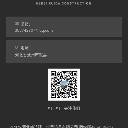
雷氏沸煮箱
水泥比表面积测定仪
邮箱：
353742707@qq.com
水泥胶砂流动度
地址：
水泥负压筛析仪
河北省沧州市献县
水泥胶砂振实台
水泥搅拌机
查看全部 >>
扫一扫，关注我们
©2026 河北睿达建工仪器设备有限公司 版权所有 All Rights