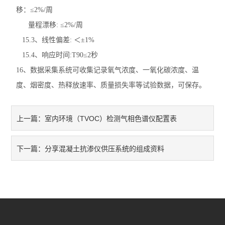
移：≤2%/周
量程漂移: ≤2%/周
15.3、线性偏差: ＜±1%
15.4、响应时间:T90≤2秒
16、数据采集系统可收集记录氧气浓度、一氧化碳浓度、温
度、烟密度、热释放速率、质量损失率等试验数据，可保存。
室内环境（TVOC）检测气相色谱仪配置表
上一篇：
分享混凝土抗渗仪供压系统的组成资料
下一篇：