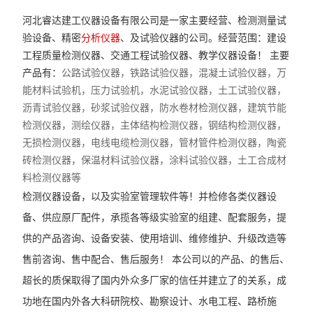
河北睿达建工仪器设备
有限公司是一家主要经营、检测测量
试
轻重型触探仪
验
设备、精密
分析仪器
、及试验仪器的公司。经营范围：建设
电动铺砂仪
工程质量检测仪器、交通工程试验仪器、教学仪器设备！
主要
产品有：
公路试验仪器，铁路试验仪器，
混凝土
试验
仪器，
万
公路连续式八轮平整度仪仪
能材料试验机，压力试验机，
水泥
试验
仪器，土工
试验
仪器，
沥青
试验
仪器，砂浆
试验
仪器，
防水卷材检测仪器，
建筑节能
高温炉
检测仪器，
测绘仪器，
主体结构检测仪器，钢结构检测仪器，
无损检测仪器，电线电缆检测仪器，管材管件检测仪器，陶瓷
饱和面干试模
砖检测仪器，保温材料
试验
仪器，涂料
试验
仪器
，土工合成材
岩石双端面磨平机
料检测仪器等
检测仪器设备，以及实验室管理软件等！并检修各类仪器设
集料加速磨光机
备、供应原厂配件，承揽各等级实验室的组建、配套服务，提
泥浆三件套
供的产品咨询、设备安装、使用培训、维修维护、升级改造等
售前咨询、售中配合、售后服务！
本公司以的产品、的售后、
电动砂当量试验仪
超长的质保取得了国内外众多厂家的信任并建立了的关系，成
震击式标准振筛机
功地在国内外各大科研院校、勘察设计、水电工程、路桥施