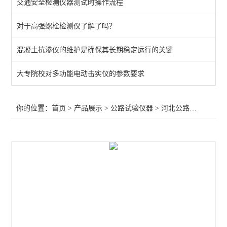
交通安全检测仪器测试时操作流程
新标准灌砂法试验仪
对于高强螺栓检测仪了解了吗？
桥梁伸缩缝安装公差测试系统
混凝土抗渗仪的维护是确保其长期稳定运行的关键
反拉式有效预应力无损检测仪
集料坚固性试验仪
大专院校对多功能电动击实仪的参数要求
河北公路试验仪器
你的位置：
首页
>
产品展示
>
公路试验仪器
>
河北公路试验仪器
>
全自动细集料棱角性测定仪
智能灌水法压实密度测定仪
拖车式落锤式弯沉仪
平板载荷测定仪
原位压力机