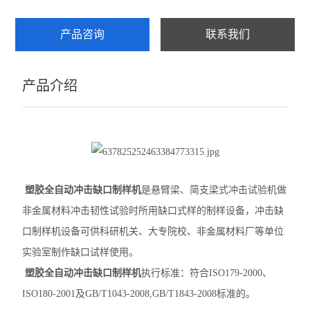
数显式摆式摩擦系数测定仪
产品咨询
联系我们
摆式摩擦系数测定仪
产品介绍
细集料棱角性测定仪
灌砂桶
灌砂法容量测定仪
CBR附件
塑胶全自动冲击缺口制样机
是悬臂梁、简支梁式冲击试验机做
手持式应变仪
非金属材料冲击韧性试验时所用缺口式样的制样设备，冲击缺
口制样机设备可供科研机关、大专院校、非金属材料厂等单位
回弹仪
实验室制作缺口试样使用。
防水板焊缝气密性检测仪
塑胶全自动冲击缺口制样机
执行标准：符合ISO179-2000、
ISO180-2001及GB/T1043-2008,GB/T1843-2008标准的。
洛杉矶磨耗试验机