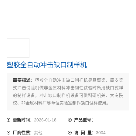
手动防水板气密性测定仪
路面横断面尺
细集料亚甲蓝试验搅拌装置
电动防水焊板气密性检测仪
公路试验仪器配置
塑胶全自动冲击缺口制样机
公路试验仪器
简要描述：
塑胶全自动冲击缺口制样机是悬臂梁、简支梁
野外承载板测定仪
式冲击试验机做非金属材料冲击韧性试验时所用缺口式样
现场CBR值测定仪
的制样设备，冲击缺口制样机设备可供科研机关、大专院
校、非金属材料厂等单位实验室制作缺口试样使用。
现场土基回弹测定仪
2026-01-18
更新时间：
产品型号：
K30荷载板测定仪
其他
3004
厂商性质：
访 问 量：
路面弯沉仪