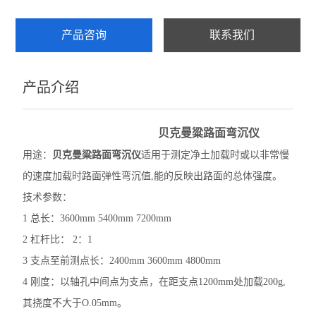
数显式摆式摩擦系数测定仪
产品咨询
联系我们
摆式摩擦系数测定仪
产品介绍
细集料棱角性测定仪
灌砂桶
贝克曼粱路面弯沉仪
灌砂法容量测定仪
用途：
贝克曼粱路面弯沉仪
适用于测定净土加载时或以非常慢
的速度加载时路面弹性弯沉值,能的反映出路面的总体强度。
CBR附件
技术参数：
手持式应变仪
1 总长：3600mm 5400mm 7200mm
2 杠杆比： 2：1
回弹仪
3 支点至前测点长：2400mm 3600mm 4800mm
防水板焊缝气密性检测仪
4 刚度：以轴孔中间点为支点，在距支点1200mm处加载200g,
其挠度不大于O.05mm。
洛杉矶磨耗试验机