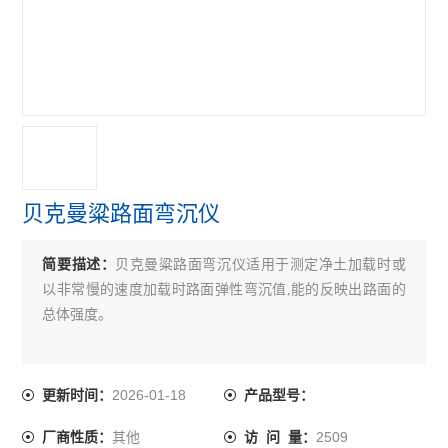
手动防水板气密性测定仪
路面横断面尺
细集料亚甲蓝试验搅拌装置
电动防水焊板气密性检测仪
公路试验仪器配置
贝克曼粱路面弯沉仪
公路试验仪器
简要描述：
贝克曼粱路面弯沉仪适用于测定净土加载时或
野外承载板测定仪
以非常慢的速度加载时路面弹性弯沉值,能的反映出路面的
现场CBR值测定仪
总体强度。
现场土基回弹测定仪
2026-01-18
更新时间：
产品型号：
K30荷载板测定仪
其他
2509
厂商性质：
访 问 量：
路面弯沉仪