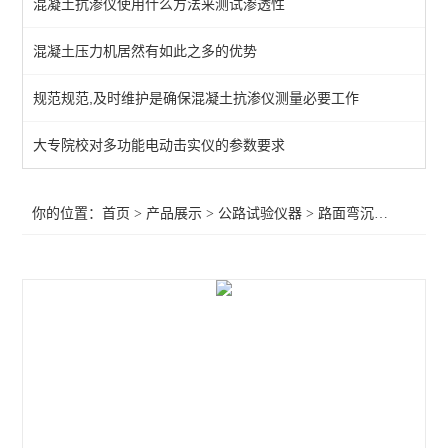
混凝土抗渗仪使用什么方法来测试渗透性
新标准灌砂法试验仪
混凝土压力机居然有如此之多的优势
桥梁伸缩缝安装公差测试系统
规范规范,及时维护是确保混凝土抗渗仪测量必要工作
反拉式有效预应力无损检测仪
集料坚固性试验仪
大专院校对多功能电动击实仪的参数要求
河北公路试验仪器
你的位置：
首页
>
产品展示
>
公路试验仪器
>
路面弯沉仪
>贝克曼
全自动细集料棱角性测定仪
智能灌水法压实密度测定仪
拖车式落锤式弯沉仪
平板载荷测定仪
原位压力机