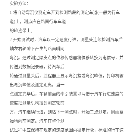
实验方法：
轻重型触探仪
1 将自动弯沉仪测定车开到检测路段的测定车道(一般为行车
道)上，测点应在路面行车车道
电动铺砂仪
的轮迹带上。
公路连续式八轮平整度仪仪
2 开始测试时，汽车以一定速度行进，测量头连续检测汽车后
轴左右轮隙下产生的路面瞬间
高温炉
弯沉。通过测定梁支点的位移传感器将位移转换为电信号，并
饱和面干试模
传送到数据记录器，待汽车后
轮通过测量头后，监程器上显示弯沉盆或弯沉峰值，打印机输
岩石双端面磨平机
出弯沉峰值及测定距离。当一
集料加速磨光机
点测定完毕后，车辆前面的牵引装置以两倍于汽车行进速度的
泥浆三件套
速度把测量机构接到测定轮前
方，汽车继续行进，到达下一测点时，开始二点测定，周而复
电动砂当量试验仪
始地向前测定。汽车在整个测
震击式标准振筛机
试过程中应保持在规定的速度范围内稳定行驶，标准的行车速