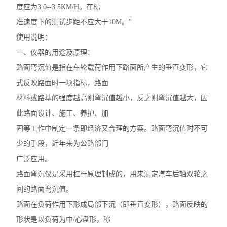
度应为3.0--3.5KM/H。在标
表面振动压实仪
准速度下的测试步距不应大于10M。"
路面材料强度试验仪
使用说明：
一、仪器的用途及原理：
振动压实成型机
路面弯沉值是指在车轮载荷作用下路面所产生的垂直变形，它
式反映路面时一项指标，路面
查看全部 >>
材料或路基的强度越高则弯沉值越小，反之则弯沉值越大，因
此路面设计、施工、养护、加
固等工作中制定一条即经济又合理的方案。路面弯沉值时不可
少的手段，近年来为公路部门
广泛应用。
路面弯沉仪是采用杠杆原理制成的，用来测定汽车后轴双轮之
间的路面弯沉值。
路面在负荷作用下形成局部下沉（即垂直变形），路面反映的
形状是以负荷为中/心盘形，称