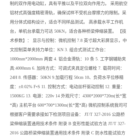
制的双作用电动缸，具有平推以及平拉双向作用力。 采用航空
轻重型触探仪
铝材式高强度精密滑轨，确保试样不受机台摩擦力的限制。采
用分体式结构设计，适合不同样品测试。 高承载水平工作机
电动铺砂仪
台，单机台承载力可达 50KN，适合各种桥梁伸缩装置。 【技
公路连续式八轮平整度仪仪
术参数】： 显示与控制：微机控制 7.8 英寸超大彩屏显示，中
文控制菜单夹持力单位：KN 3. 组合式测试工作台：
高温炉
1000mm*2000mm 两套 4. 铝合金滑轨：10 条 5. 工字钢辅助夹
饱和面干试模
具:4000mm 6. 加持方式：可调式夹具定位螺栓 7. 载荷时间：
24H 8. 传感器：50KN 9.加载行程 50cm 10、负荷水平位移精
岩石双端面磨平机
度：±0.02% F•S 11. 控制方式：电动丝杆驱动控制 12. 重量：
集料加速磨光机
1500KG 13. 电源：220v 14 外观尺寸：4300*2000*720m(长*宽
泥浆三件套
*高) 主机平台 600*700*1300m(长*宽*高) 微机控制系统我司可
根据客户需要承接如下检测项目设备： JT/T 327-2016 公路桥
电动砂当量试验仪
梁伸缩装置通用技术条件 附录 B 变形性能试验方法 JT/T 327-
震击式标准振筛机
2016 公路桥梁伸缩装置通用技术条件 附录 C 防水性能试验方