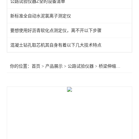
公路试验仪器Z全的设备清单
新标准灌砂法试验仪
新标准全自动水泥氯离子测定仪
桥梁伸缩缝安装公差测试系统
要想使用好沥青软化点测定仪，离不开以下步骤
反拉式有效预应力无损检测仪
集料坚固性试验仪
混凝土钻孔取芯机其自身有着以下几大技术特点
河北公路试验仪器
你的位置：
首页
>
产品展示
>
公路试验仪器
>
桥梁伸缩缝安装公差测试系统
全自动细集料棱角性测定仪
智能灌水法压实密度测定仪
拖车式落锤式弯沉仪
平板载荷测定仪
原位压力机