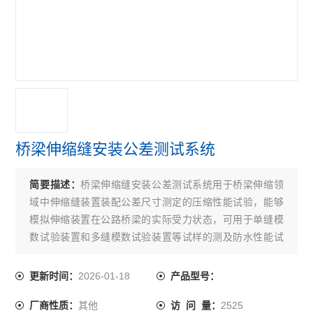
手动防水板气密性测定仪
路面横断面尺
细集料亚甲蓝试验搅拌装置
电动防水焊板气密性检测仪
公路试验仪器配置
桥梁伸缩缝安装公差测试系统
公路试验仪器
简要描述：
桥梁伸缩缝安装公差测试系统用于桥梁伸缩领
野外承载板测定仪
域中伸缩缝装置装配公差尺寸测定的压缩性能试验，能够
现场CBR值测定仪
模拟伸缩装置在公路桥梁的实际受力状态，可用于单缝模
数试验装置和多缝模数试验装置等试样的测及防水性能试
现场土基回弹测定仪
验方法。
2026-01-18
更新时间：
产品型号：
K30荷载板测定仪
其他
2525
厂商性质：
访 问 量：
路面弯沉仪