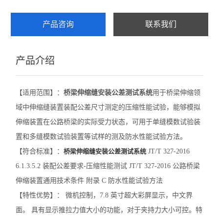
数显式摆式摩擦系数测定仪
产品咨询
联系我们
摆式摩擦系数测定仪
产品介绍
细集料棱角性测定仪
灌砂桶
【适用范围】：
桥梁伸缩缝安装公差测试系统
用于桥梁伸缩领
灌砂法容量测定仪
域中伸缩缝装置装配公差尺寸测定的压缩性能试验，能够模拟
伸缩装置在公路桥梁的实际受力状态，可用于单缝模数试验装
CBR附件
置和多缝模数试验装置等试样的测及防水性能试验方法。
手持式应变仪
【符合标准】：
桥梁伸缩缝安装公差测试系统
JT/T 327-2016
6.1.3.5.2 装配公差要求-压缩性能测试 JT/T 327-2016 公路桥梁
回弹仪
伸缩装置通用技术条件 附录 C 防水性能试验方法
防水板焊缝气密性检测仪
【特性优势】： 微机控制，7.8 英寸超大彩屏显示，中文界
面。 具有显示推拉力值大小的功能，对于夹持力大小可控。特
洛杉矶磨耗试验机