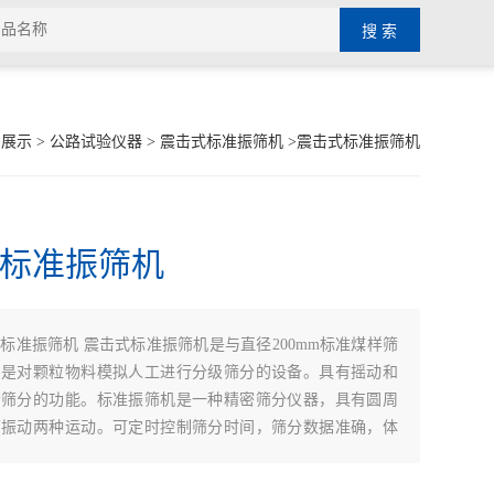
品展示
>
公路试验仪器
>
震击式标准振筛机
>震击式标准振筛机
标准振筛机
：
标准振筛机 震击式标准振筛机是与直径200mm标准煤样筛
，是对颗粒物料模拟人工进行分级筛分的设备。具有摇动和
合筛分的功能。标准振筛机是一种精密筛分仪器，具有圆周
下振动两种运动。可定时控制筛分时间，筛分数据准确，体
轻，操作维修方便。