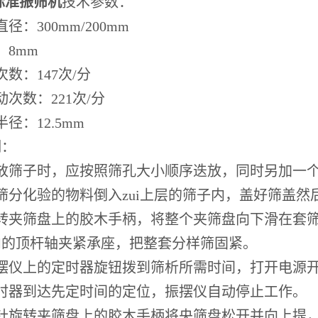
标准振筛机
技术参数：
径：300mm/200mm
：8mm
次数：147次/分
动次数：221次/分
径：12.5mm
明：
按放筛子时，应按照筛孔大小顺序迭放，同时另加一
筛分化验的物料倒入zui上层的筛子内，盖好筛盖
时转夹筛盘上的胶木手柄，将整个夹筛盘向下滑在套
内的顶杆轴夹紧承座，把整套分样筛固紧。
振摆仪上的定时器旋钮拨到筛析所需时间，打开电源
定时器到达先定时间的定位，振摆仪自动停止工作。
时针旋转夹筛盘上的胶木手柄将央筛盘松开并向上提