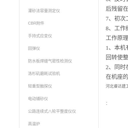
后残留
灌砂法容量测定仪
7、初
CBR附件
8、工作
手持式应变仪
工作原
1、本
回弹仪
回转使
防水板焊缝气密性检测仪
2、同
洛杉矶磨耗试验机
在机座
轻重型触探仪
河北睿达建
电动铺砂仪
：
公路连续式八轮平整度仪仪
高温炉