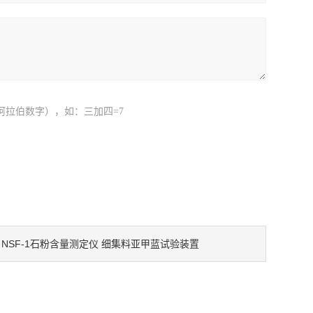
阿拉伯数字），如：三加四=7
NSF-1石粉含量测定仪 细集料亚甲蓝试验装置
：