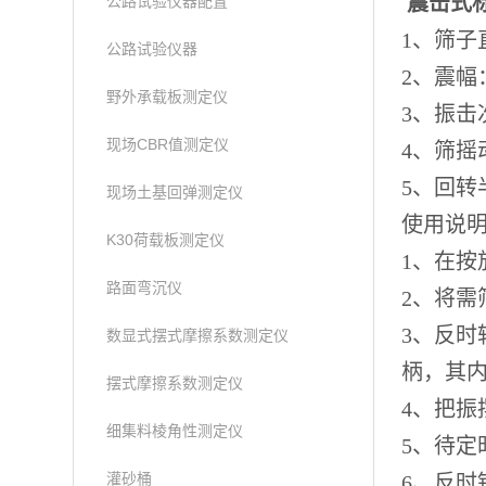
震击式
公路试验仪器配置
1、筛子直
公路试验仪器
2、震幅
野外承载板测定仪
3、振击
现场CBR值测定仪
4、筛摇
5、回转半
现场土基回弹测定仪
使用说
K30荷载板测定仪
1、在
路面弯沉仪
2、将需
3、反
数显式摆式摩擦系数测定仪
柄，其
摆式摩擦系数测定仪
4、把
细集料棱角性测定仪
5、待
灌砂桶
6、反