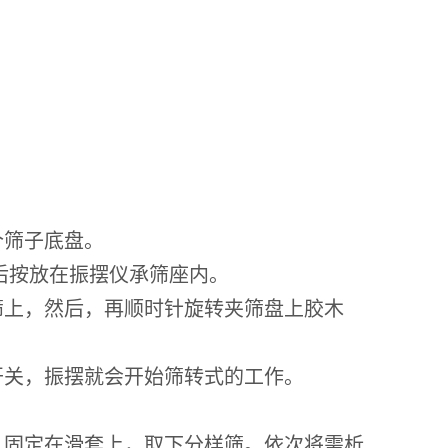
个筛子底盘。
然后按放在振摆仪承筛座内。
筛上，然后，再顺时针旋转夹筛盘上胶木
开关，振摆就会开始筛转式的工作。
，固定在滑套上，取下分样筛。依次将需析