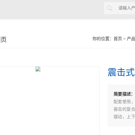
细页
你的位置：
首页
>
产
震击式
简要描述
配套使用
振击的复
摆动，上
积小，重量