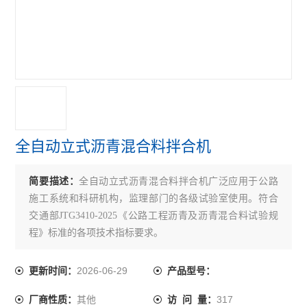
沥青无核密度仪
沥青含量测定仪
沥青回收仪
沥青粘度计
沥青试验仪器
全自动立式沥青混合料拌合机
乳化沥青稀浆封层试验仪
简要描述：
全自动立式沥青混合料拌合机广泛应用于公路
沥青溢流水箱
施工系统和科研机构，监理部门的各级试验室使用。符合
沥青混合料路面构造深度仪
交通部JTG3410-2025《公路工程沥青及沥青混合料试验规
程》标准的各项技术指标要求。
沥青混合料真空饱水仪
2026-06-29
更新时间：
产品型号：
沥青混合料动态疲劳试验机
其他
317
厂商性质：
访 问 量：
电动砂当量试验仪