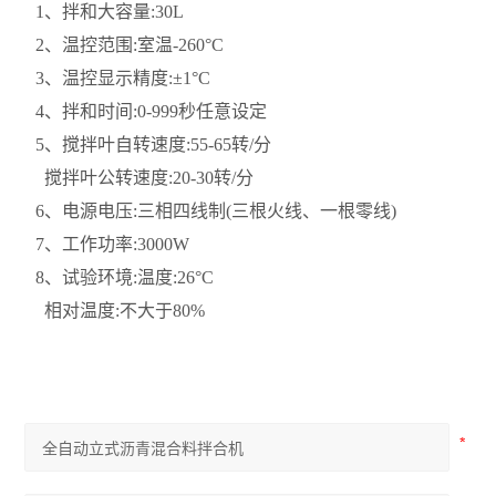
1、拌和大容量:30L
沥青动力粘度试验器
2、温控范围:室温-260°C
3、温控显示精度:±1°C
沥青标准粘度计
4、拌和时间:0-999秒任意设定
沥青蜡含量测定仪
5、搅拌叶自转速度:55-65转/分
搅拌叶公转速度:20-30转/分
沥青薄膜烘箱
6、电源电压:三相四线制(三根火线、一根零线)
沥青低温延伸仪
7、工作功率:3000W
8、试验环境:
温度:26°C
查看全部 >>
相对温度:不大于80%