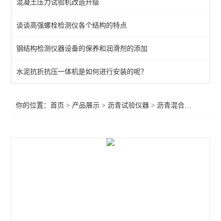
混凝土压力试验机改造升级
路面橡胶沥青灌封胶拉伸试验仪
谈谈高强螺栓检测仪各个结构的特点
沥青压力老化系统
钢结构检测仪器设备的保养和润滑剂的添加
自动沥青溶解度测定仪
沥青路面检测仪器
水泥抗折抗压一体机是如何进行安装的呢？
旋转瓶磨耗试验仪
你的位置：
首页
>
产品展示
>
沥青试验仪器
>
沥青混合料试验
>全
沥青混合料试验仪器
石油恒温水浴
石油运动粘度测定仪
沥青动态剪切流变性
旋转压实仪