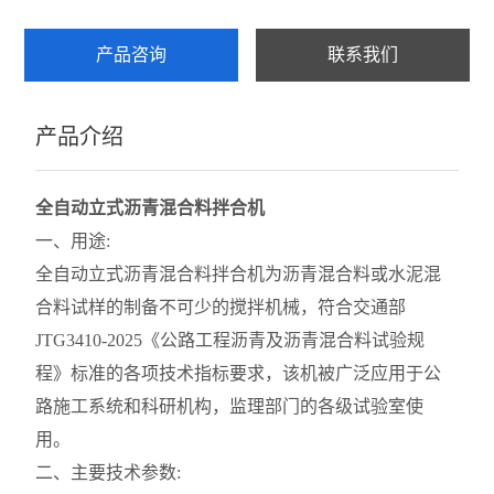
乳化沥青稠度试验仪
产品咨询
联系我们
集料加速磨光机
产品介绍
细集料测定仪
沥青混合料试验
全自动立式沥青混合料拌合机
层间粘结直剪试验仪
一、用途:
全自动立式沥青混合料拌合机
为沥青混合料或水泥混
层间粘结专用拉拔仪
合料试样的制备不可少的搅拌机械，符合交通部
层间粘结扭剪试验仪
JTG3410-2025《公路工程沥青及沥青混合料试验规
程》标准的各项技术指标要求，该机被广泛应用于公
沥青旋转压实仪
路施工系统和科研机构，监理部门的各级试验室使
乳化沥青湿轮磨耗试验仪
用。
二、主要技术参数:
布氏旋转粘度计