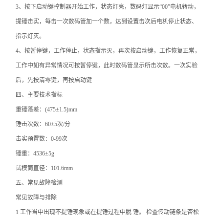
3、按下启动键控制器开始工作，状态灯亮，数码灯显示“00”电机转动，
提锤击实，每击一次数码管加一个数，达到设置击次后电机停止状态、
指示灯灭。
4、按暂停键，工作停止，状态指示灭，再次按启动键，工作恢复正常，
工作中如有异常情况可按暂停键，此时数码管显示所击次数。一次实验
后，先按清零键，再按启动键
四、
主要技术指标
重锤落差：(475±1.5)mm
锤击次数：60±5次/分
击实预置数：0-99次
锤重：4536±5g
试模筒直径：101.6mm
五、
常见故障检测
常见故障与排除
1 工作当中出现不提锤现象或在提锤过程中脱 锤。 检查传动链条是否松