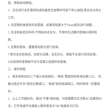
钮，再按启动按钮。
沥青动力粘度试验器
3．正在进行击实需停机或机器发生故障时可按下停止按钮,使击实仪停止
工作。
沥青标准粘度计
4. 应定期检查链条的张紧度，如果其挠度大于10mm就应进行调整。
沥青蜡含量测定仪
5. 在没有装混合料时,不得启动击实仪，不用时在试模内垫棉纱或碎纸
屑。
沥青薄膜烘箱
6. 定期对链条、重锤滑动部分进行润滑。
沥青低温延伸仪
7.每次击实结束后，应即对试模、击实压头、钢板平台进行清洗处理。
8.应经常检查钢板平台与混凝土底座的张紧度。
查看全部 >>
三、
操作规程
1、首先将柜后的三个插头连线接好。“电机”要接到机柜电机输入口，“无
触点接近开关”接到记数插口。“电源”接到电源插口，同时零线一定要接
好。
2、以上工作做好后，拔动“予置”拔码盘，可按需要击实次数从1设置到99
次。打开电源开关面板上数码管显示“00”电源显示灯亮。