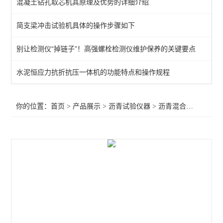
混凝土钻孔取芯机其原理及优势的详细介绍
路面橡胶沥青灌封胶拉伸试验仪
简支梁冲击试验机具体的操作步骤如下
沥青压力老化系统
别让检测仪“掉链子”！高强螺栓检测仪维护保养的关键要点
自动沥青溶解度测定仪
沥青路面检测仪器
水泥恒应力抗折抗压一体机的功能特点和操作规程
旋转瓶磨耗试验仪
你的位置：
首页
>
产品展示
>
沥青试验仪器
>
沥青混合料试验仪器
沥青混合料试验仪器
石油恒温水浴
石油运动粘度测定仪
沥青动态剪切流变性
旋转压实仪