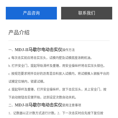
乳化沥青稠度试验仪
产品咨询
联系我们
集料加速磨光机
产品介绍
细集料测定仪
沥青混合料试验
MDJ-II马歇尔电动击实仪
一、
操作方法
层间粘结直剪试验仪
a. 每次击实前应将击实压头，试模内壁及试模底座涂刷机油。
b. 打开安全门，提起导轨滑杆及重锤，用安全操纵杆将击实压头锁住。
层间粘结专用拉拔仪
c. 按规范要求将拌合好的沥青混合料放入试模内，将试模推入钢板平台的
层间粘结扭剪试验仪
试模定位销内，锁紧试模。
d. 提起导杆及重锤，打开安全操纵杆，放下击实压头，关上安全门，按
沥青旋转压实仪
下启动按钮击实便开始，达到设定次数自动关机。
乳化沥青湿轮磨耗试验仪
MDJ-II马歇尔电动击实仪
二、
使用注意事项
1．记数器以正计数方式进行计数。2．下一次击实时应先按下复位按
布氏旋转粘度计