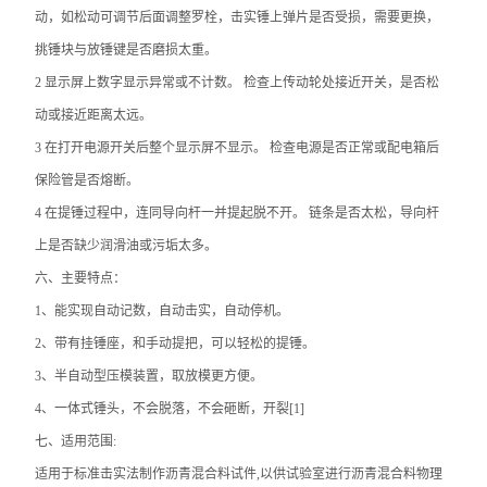
动，如松动可调节后面调整罗栓，击实锤上弹片是否受损，需要更换，
挑锤块与放锤键是否磨损太重。
2 显示屏上数字显示异常或不计数。 检查上传动轮处接近开关，是否松
动或接近距离太远。
3 在打开电源开关后整个显示屏不显示。 检查电源是否正常或配电箱后
保险管是否熔断。
4 在提锤过程中，连同导向杆一并提起脱不开。 链条是否太松，导向杆
上是否缺少润滑油或污垢太多。
六、主要特点：
1、能实现自动记数，自动击实，自动停机。
2、带有挂锤座，和手动提把，可以轻松的提锤。
3、半自动型压模装置，取放模更方便。
4、一体式锤头，不会脱落，不会砸断，开裂[1]
七、适用范围:
适用于标准击实法制作沥青混合料试件,以供试验室进行沥青混合料物理