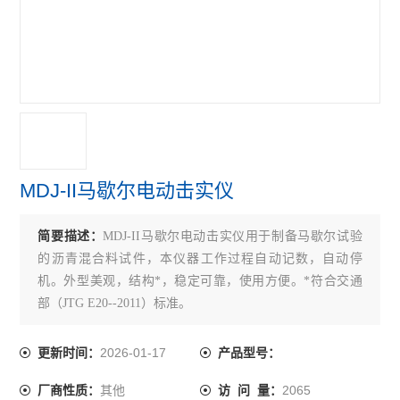
沥青无核密度仪
沥青含量测定仪
沥青回收仪
沥青粘度计
沥青试验仪器
MDJ-II马歇尔电动击实仪
乳化沥青稀浆封层试验仪
简要描述：
MDJ-II马歇尔电动击实仪用于制备马歇尔试验
沥青溢流水箱
的沥青混合料试件，本仪器工作过程自动记数，自动停
沥青混合料路面构造深度仪
机。外型美观，结构*，稳定可靠，使用方便。*符合交通
部（JTG E20--2011）标准。
沥青混合料真空饱水仪
2026-01-17
更新时间：
产品型号：
沥青混合料动态疲劳试验机
其他
2065
厂商性质：
访 问 量：
电动砂当量试验仪