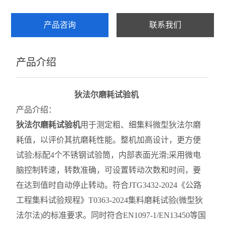
乳化沥青稠度试验仪
产品咨询
联系我们
集料加速磨光机
产品介绍
细集料测定仪
沥青混合料试验
狄法尔磨耗试验机
层间粘结直剪试验仪
产品介绍：
狄法尔磨耗试验机
用于测定粗、细集料微型狄法尔磨
层间粘结专用拉拔仪
耗值，以评价其抗磨耗性能。整机加高设计，更方便
层间粘结扭剪试验仪
试验;标配4个不锈钢试验筒，内部表面光滑;采用微电
脑控制转速，转数准确，可设置转动次数和时间，要
沥青旋转压实仪
在达到值时自动停止转动。符合JTG3432-2024《公路
乳化沥青湿轮磨耗试验仪
工程集料试验规程》T0363-2024集料磨耗试验(微型狄
法尔法)的标准要求。同时符合EN1097-1/EN13450等国
布氏旋转粘度计