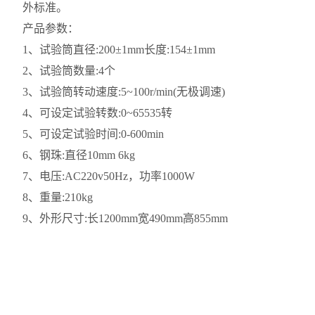
外标准。
沥青动力粘度试验器
产品参数：
1、试验筒直径:200±1mm长度:154±1mm
沥青标准粘度计
2、试验筒数量:4个
沥青蜡含量测定仪
3、试验筒转动速度:5~100r/min(无极调速)
4、可设定试验转数:0~65535转
沥青薄膜烘箱
5、可设定试验时间:0-600min
沥青低温延伸仪
6、钢珠:直径10mm 6kg
7、电压:AC220v50Hz，功率1000W
查看全部 >>
8、重量:210kg
9、外形尺寸:长1200mm宽490mm高855mm