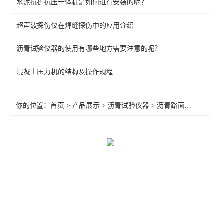
水泥抗折抗压一体机是如何进行安装的呢？
路面橡胶沥青灌封胶拉伸试验仪
超声波探伤仪在焊缝探伤中的应用介绍
沥青压力老化系统
沥青试验仪器的使用有哪些地方需要注意的呢？
自动沥青溶解度测定仪
沥青路面检测仪器
混凝土压力机的结构及操作规程
旋转瓶磨耗试验仪
你的位置：
首页
>
产品展示
>
沥青试验仪器
>
沥青路面检测仪器
>
沥青混合料试验仪器
石油恒温水浴
石油运动粘度测定仪
沥青动态剪切流变性
旋转压实仪