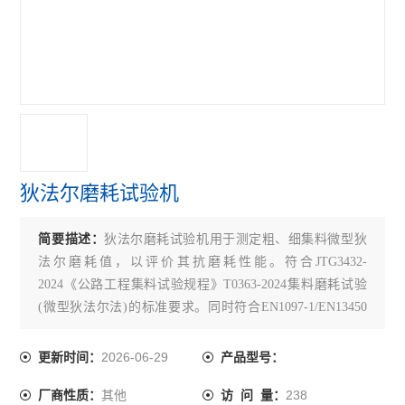
沥青无核密度仪
沥青含量测定仪
沥青回收仪
沥青粘度计
沥青试验仪器
狄法尔磨耗试验机
乳化沥青稀浆封层试验仪
简要描述：
狄法尔磨耗试验机用于测定粗、细集料微型狄
沥青溢流水箱
法尔磨耗值，以评价其抗磨耗性能。符合JTG3432-
沥青混合料路面构造深度仪
2024《公路工程集料试验规程》T0363-2024集料磨耗试验
(微型狄法尔法)的标准要求。同时符合EN1097-1/EN13450
沥青混合料真空饱水仪
等国外标准。
2026-06-29
更新时间：
产品型号：
沥青混合料动态疲劳试验机
其他
238
厂商性质：
访 问 量：
电动砂当量试验仪