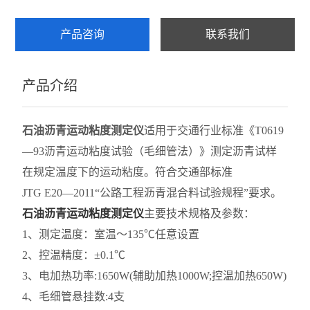
乳化沥青稠度试验仪
产品咨询
联系我们
集料加速磨光机
产品介绍
细集料测定仪
沥青混合料试验
石油沥青运动粘度测定仪
适用于交通行业标准《T0619
层间粘结直剪试验仪
—93沥青运动粘度试验（毛细管法）》测定沥青试样
在规定温度下的运动粘度。符合交通部标准
层间粘结专用拉拔仪
JTG E20—2011“公路工程沥青混合料试验规程”要求。
层间粘结扭剪试验仪
石油沥青运动粘度测定仪
主要技术规格及参数：
1、测定温度：室温～135℃任意设置
沥青旋转压实仪
2、控温精度：±0.1℃
乳化沥青湿轮磨耗试验仪
3、电加热功率:1650W(辅助加热1000W;控温加热650W)
4、毛细管悬挂数:4支
布氏旋转粘度计