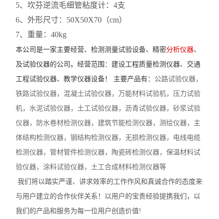
5、坎芬逆流毛细管粘度计：4支
沥青动力粘度试验器
6、外形尺寸：50X50X70（cm）
7、重量：40kg
沥青标准粘度计
本公司是一家主要经营、检测测量
试验
设备、精密
分析仪器
、
沥青蜡含量测定仪
及试验仪器的公司。经营范围：建设工程质量检测仪器、交通
工程试验仪器、教学仪器设备！ 主要产品有：
公路试验仪器，
沥青薄膜烘箱
铁路试验仪器，
混凝土
试验
仪器，
万能材料试验机，压力试验
沥青低温延伸仪
机，
水泥
试验
仪器，土工
试验
仪器，沥青
试验
仪器，砂浆
试验
仪器，
防水卷材检测仪器，
建筑节能检测仪器，
测绘仪器，
主
查看全部 >>
体结构检测仪器，钢结构检测仪器，无损检测仪器，电线电缆
检测仪器，管材管件检测仪器，陶瓷砖检测仪器，保温材料
试
验
仪器，涂料
试验
仪器
，土工合成材料检测仪器等
我们将以踏实严谨、讲求效率的工作作风和真诚合作的态度来
与用户建立的合作伙伴关系！以用户的宝贵经验提携我们，以
我们的产品和服务为每一位用户创造价值!