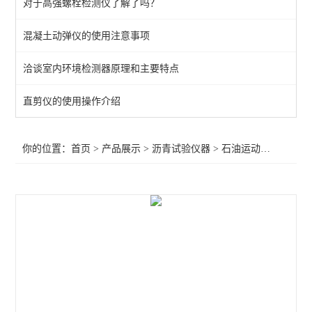
对于高强螺栓检测仪了解了吗？
路面橡胶沥青灌封胶拉伸试验仪
混凝土动弹仪的使用注意事项
沥青压力老化系统
洽谈室内环境检测器原理和主要特点
自动沥青溶解度测定仪
沥青路面检测仪器
直剪仪的使用操作介绍
旋转瓶磨耗试验仪
你的位置：
首页
>
产品展示
>
沥青试验仪器
>
石油运动粘度测定仪
沥青混合料试验仪器
石油恒温水浴
石油运动粘度测定仪
沥青动态剪切流变性
旋转压实仪