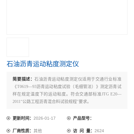
沥青无核密度仪
沥青含量测定仪
沥青回收仪
沥青粘度计
沥青试验仪器
石油沥青运动粘度测定仪
乳化沥青稀浆封层试验仪
简要描述：
石油沥青运动粘度测定仪适用于交通行业标准
沥青溢流水箱
《T0619—93沥青运动粘度试验（毛细管法）》测定沥青试
沥青混合料路面构造深度仪
样在规定温度下的运动粘度。符合交通部标准JTG E20—
2011“公路工程沥青混合料试验规程"要求。
沥青混合料真空饱水仪
2026-01-17
更新时间：
产品型号：
沥青混合料动态疲劳试验机
其他
2624
厂商性质：
访 问 量：
电动砂当量试验仪