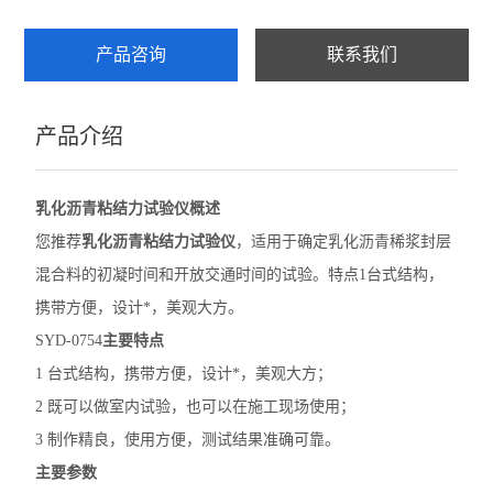
乳化沥青稠度试验仪
产品咨询
联系我们
集料加速磨光机
产品介绍
细集料测定仪
沥青混合料试验
乳化沥青粘结力试验仪
概述
层间粘结直剪试验仪
您推荐
乳化沥青粘结力试验仪
，适用于确定乳化沥青稀浆封层
混合料的初凝时间和开放交通时间的试验。特点1台式结构，
层间粘结专用拉拔仪
携带方便，设计*，美观大方。
层间粘结扭剪试验仪
SYD-0754
主要特点
1 台式结构，携带方便，设计*，美观大方；
沥青旋转压实仪
2 既可以做室内试验，也可以在施工现场使用；
乳化沥青湿轮磨耗试验仪
3 制作精良，使用方便，测试结果准确可靠。
主要参数
布氏旋转粘度计