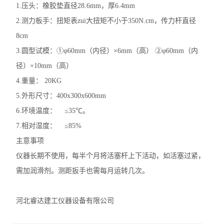
1.压头：橡胶垫直径28.6mm，厚6.4mm
沥青动力粘度试验器
2.测力板手：扭矩表zui大扭矩不小于350N.cm，传力杆直径
8cm
沥青标准粘度计
3.圆型试模：①φ60mm（内径）×6mm（高） ②φ60mm（内
沥青蜡含量测定仪
径）×10mm（高）
4.重量： 20KG
沥青薄膜烘箱
5.外形尺寸：400x300x600mm
沥青低温延伸仪
6.环境温度： ≤35℃。
7.相对湿度： ≤85%
查看全部 >>
主意事项
仪器长期不使用，每半个月将活塞杆上下活动，如活塞过紧，
需加润滑剂。测距扳手也需每月运转几次。
河北睿达建工仪器设备有限公司