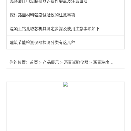
浅谈液压电动脱模器的操作要点及注意事项
路面橡胶沥青灌封胶拉伸试验仪
探讨路面材料强度试验仪的注意事项
沥青压力老化系统
混凝土钻孔取芯机其测定步骤及使用注意事项如下
自动沥青溶解度测定仪
沥青路面检测仪器
建筑节能检测仪器检测分类有这几种
旋转瓶磨耗试验仪
你的位置：
首页
>
产品展示
>
沥青试验仪器
>
沥青粘度计
>乳化沥
沥青混合料试验仪器
石油恒温水浴
石油运动粘度测定仪
沥青动态剪切流变性
旋转压实仪