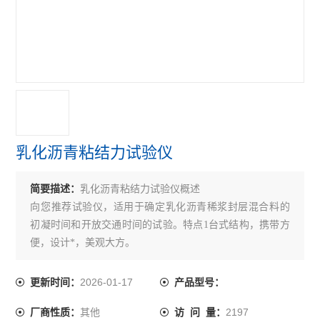
沥青无核密度仪
沥青含量测定仪
沥青回收仪
沥青粘度计
沥青试验仪器
乳化沥青粘结力试验仪
乳化沥青稀浆封层试验仪
简要描述：
乳化沥青粘结力试验仪概述
沥青溢流水箱
向您推荐试验仪，适用于确定乳化沥青稀浆封层混合料的
沥青混合料路面构造深度仪
初凝时间和开放交通时间的试验。特点1台式结构，携带方
便，设计*，美观大方。
沥青混合料真空饱水仪
2026-01-17
更新时间：
产品型号：
沥青混合料动态疲劳试验机
其他
2197
厂商性质：
访 问 量：
电动砂当量试验仪