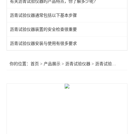
有关沥青试验仪器的产品特点，你了解多少呢？
路面橡胶沥青灌封胶拉伸试验仪
沥青试验仪器通常包括以下基本步骤
沥青压力老化系统
沥青试验仪器装置的安全检查很重要
自动沥青溶解度测定仪
沥青路面检测仪器
沥青试验仪器安装与使用有很多要求
旋转瓶磨耗试验仪
你的位置：
首页
>
产品展示
>
沥青试验仪器
>
沥青试验仪器
>石油
沥青混合料试验仪器
石油恒温水浴
石油运动粘度测定仪
沥青动态剪切流变性
旋转压实仪