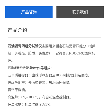
乳化沥青稠度试验仪
产品咨询
联系我们
集料加速磨光机
产品介绍
细集料测定仪
沥青混合料试验
石油沥青四组分试验仪
主要用来测定石油沥青四组分（饱和
层间粘结直剪试验仪
烃、芳香烃、胶质、沥青质），它符合SH/T0509-92国家标
准。
层间粘结专用拉拔仪
仪器组成：
石油沥青四组分试验仪
层间粘结扭剪试验仪
沥青质抽提器：由球形冷凝器及100ml抽提器组装而成。
玻璃吸附柱：外面带夹套，热水循环保温。
沥青旋转压实仪
真空干燥箱。
乳化沥青湿轮磨耗试验仪
高温炉：0℃~1000℃，有自动温度控制器。
恒温水槽：控温准确度为1℃.
布氏旋转粘度计