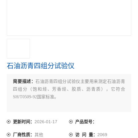
沥青无核密度仪
沥青含量测定仪
沥青回收仪
沥青粘度计
沥青试验仪器
石油沥青四组分试验仪
乳化沥青稀浆封层试验仪
简要描述：
石油沥青四组分试验仪主要用来测定石油沥青
沥青溢流水箱
四组分（饱和烃、芳香烃、胶质、沥青质），它符合
沥青混合料路面构造深度仪
SH/T0509-92国家标准。
沥青混合料真空饱水仪
2026-01-17
更新时间：
产品型号：
沥青混合料动态疲劳试验机
其他
2069
厂商性质：
访 问 量：
电动砂当量试验仪