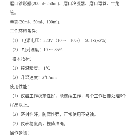
磨口锥形瓶(200ml~250ml)、磨口冷凝器、磨口弯管、牛角
沥青动力粘度试验器
管。
量筒(20ml、50ml、100ml).
沥青标准粘度计
工作环境条件：
沥青蜡含量测定仪
（1） 电源电压：220V（10～—10%） 50HZ(±2%)
（2） 相对湿度：10 ～ 85%
沥青薄膜烘箱
技术指标：
沥青低温延伸仪
（1）控温精度： 1℃
（2）升温速度：2℃/min
查看全部 >>
使用性能：
（1）仪器工作稳定性好，能连续工作，每个工作日能处理6个
样品以上。
（2）密封性好，防腐性强，正常使用不锈蚀。
（3）仪表精度高，视值准确。
操作步骤：