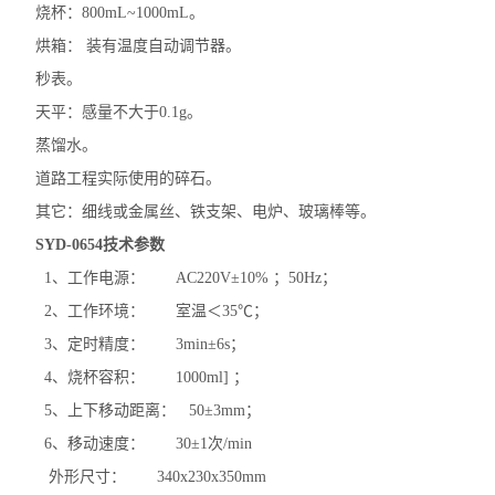
烧杯：800mL~1000mL。
沥青动力粘度试验器
烘箱： 装有温度自动调节器。
秒表。
沥青标准粘度计
天平：感量不大于0.1g。
沥青蜡含量测定仪
蒸馏水。
道路工程实际使用的碎石。
沥青薄膜烘箱
其它：细线或金属丝、铁支架、电炉、玻璃棒等。
沥青低温延伸仪
SYD-0654
技术参数
1、工作电源： AC220V±10% ；50Hz；
查看全部 >>
2、工作环境： 室温＜35℃；
3、定时精度： 3min±6s；
4、烧杯容积： 1000ml] ；
5、上下移动距离： 50±3mm；
6、移动速度： 30±1次/min
外形尺寸： 340x230x350mm