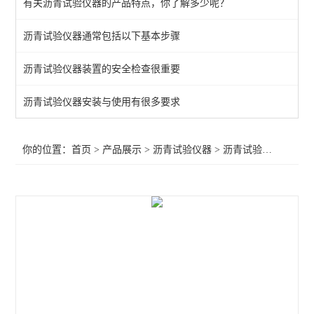
有关沥青试验仪器的产品特点，你了解多少呢？
路面橡胶沥青灌封胶拉伸试验仪
沥青试验仪器通常包括以下基本步骤
沥青压力老化系统
沥青试验仪器装置的安全检查很重要
自动沥青溶解度测定仪
沥青路面检测仪器
沥青试验仪器安装与使用有很多要求
旋转瓶磨耗试验仪
你的位置：
首页
>
产品展示
>
沥青试验仪器
>
沥青试验仪器
>沥青
沥青混合料试验仪器
石油恒温水浴
石油运动粘度测定仪
沥青动态剪切流变性
旋转压实仪