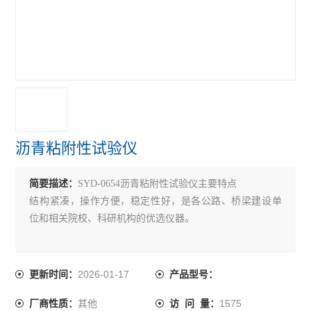
沥青无核密度仪
沥青含量测定仪
沥青回收仪
沥青粘度计
沥青试验仪器
沥青粘附性试验仪
乳化沥青稀浆封层试验仪
简要描述：
SYD-0654沥青粘附性试验仪主要特点
沥青溢流水箱
结构紧凑，操作方便，稳定性好，是各公路、桥梁建设单
沥青混合料路面构造深度仪
位和相关院校、科研机构的优选仪器。
沥青混合料真空饱水仪
2026-01-17
更新时间：
产品型号：
沥青混合料动态疲劳试验机
其他
1575
厂商性质：
访 问 量：
电动砂当量试验仪