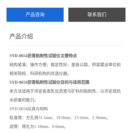
乳化沥青稠度试验仪
产品咨询
联系我们
集料加速磨光机
产品介绍
细集料测定仪
沥青混合料试验
SYD-0654
沥青粘附性试验仪
主要特点
层间粘结直剪试验仪
结构紧凑，操作方便，稳定性好，是各公路、桥梁建设单位和
相关院校、科研机构的优选仪器。
层间粘结专用拉拔仪
SYD-0654
沥青粘附性试验仪
目的与适用范围
层间粘结扭剪试验仪
本方法适用于评定各类乳化沥青与矿料的粘附性，以评定其抗
水损害的能力。
沥青旋转压实仪
SYD-0654
仪具与材料
乳化沥青湿轮磨耗试验仪
标准筛：方孔筛31.5mm、19.0mm、13.2mm、2.36mm。
滤筛：筛孔为1.18mm、0.6mm。
布氏旋转粘度计