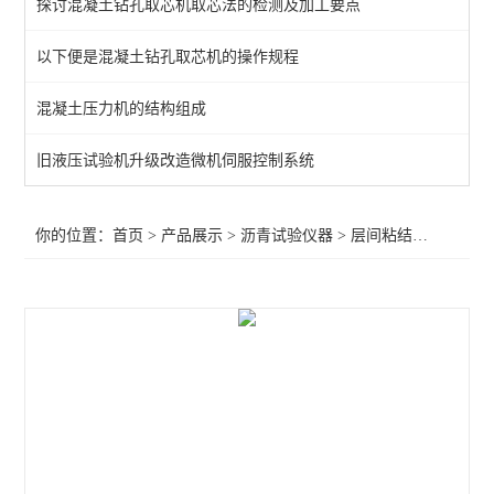
探讨混凝土钻孔取芯机取芯法的检测及加工要点
路面橡胶沥青灌封胶拉伸试验仪
以下便是混凝土钻孔取芯机的操作规程
沥青压力老化系统
混凝土压力机的结构组成
自动沥青溶解度测定仪
沥青路面检测仪器
旧液压试验机升级改造微机伺服控制系统
旋转瓶磨耗试验仪
你的位置：
首页
>
产品展示
>
沥青试验仪器
>
层间粘结直剪试验仪
沥青混合料试验仪器
石油恒温水浴
石油运动粘度测定仪
沥青动态剪切流变性
旋转压实仪