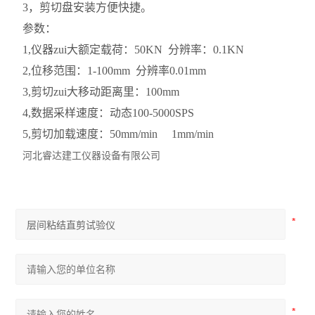
3，剪切盘安装方便快捷。
沥青动力粘度试验器
参数：
1,仪器zui大额定载荷：50KN 分辨率：0.1KN
沥青标准粘度计
2,位移范围：1-100mm 分辨率0.01mm
沥青蜡含量测定仪
3,剪切zui大移动距离里：100mm
4,数据采样速度：动态100-5000SPS
沥青薄膜烘箱
5,剪切加载速度：50mm/min 1mm/min
沥青低温延伸仪
河北睿达建工仪器设备有限公司
查看全部 >>