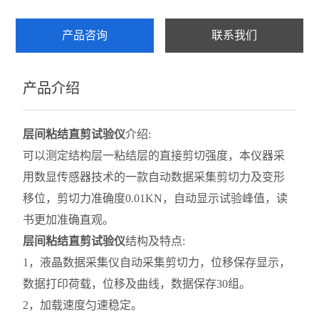
乳化沥青稠度试验仪
产品咨询
联系我们
集料加速磨光机
产品介绍
细集料测定仪
沥青混合料试验
层间粘结直剪试验仪
介绍:
层间粘结直剪试验仪
可以测定结构层一粘结层的直接剪切强度，本仪器采
用数显传感器技术的一款自动数据采集剪切力及变形
层间粘结专用拉拔仪
移位，剪切力准确度0.01KN，自动显示试验峰值，读
层间粘结扭剪试验仪
书更加准确直观。
层间粘结直剪试验仪
结构及特点:
沥青旋转压实仪
1，液晶数据采集仪自动采集剪切力，位移保存显示，
乳化沥青湿轮磨耗试验仪
数据打印荷载，位移及曲线，数据保存30组。
2，加载速度匀速稳定。
布氏旋转粘度计