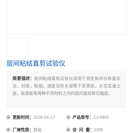
沥青无核密度仪
沥青含量测定仪
沥青回收仪
沥青粘度计
沥青试验仪器
层间粘结直剪试验仪
乳化沥青稀浆封层试验仪
简要描述：
层间粘结直剪试验仪适用于测定和评价表面处
沥青溢流水箱
治，封层，粘层。透层及防水层等于沥青层，水泥混凝土
沥青混合料路面构造深度仪
层，板面板等两种不同材料之间的层间直接剪切强度。
沥青混合料真空饱水仪
2026-01-17
ZJ-0985
更新时间：
产品型号：
沥青混合料动态疲劳试验机
其他
2395
厂商性质：
访 问 量：
电动砂当量试验仪