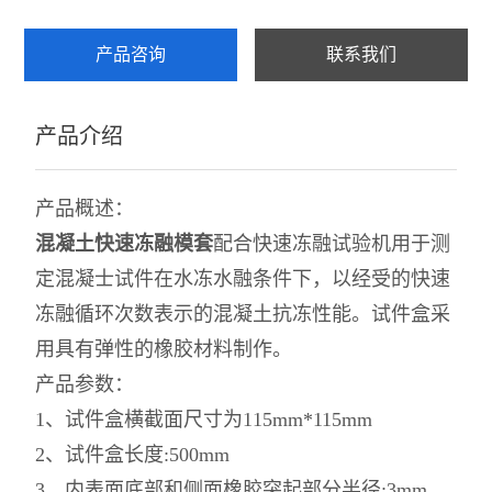
取芯机
产品咨询
联系我们
石粉含量测定仪
产品介绍
混凝土氯离子测定仪
混凝土真空饱水机
产品概述：
混凝土压力泌水仪
混凝土快速冻融模套
配合快速冻融试验机用于测
定混凝士试件在水冻水融条件下，以经受的快速
混凝土贯入阻力仪
冻融循环次数表示的混凝土抗冻性能。试件盒采
混凝土振动台
用具有弹性的橡胶材料制作。
产品参数：
混凝土单卧轴搅拌机
1、试件盒横截面尺寸为115mm*115mm
混凝土抗渗仪
2、试件盒长度:500mm
3、内表面底部和侧面橡胶突起部分半径:3mm
查看全部 >>