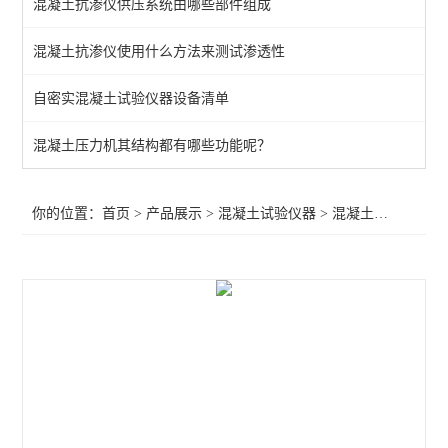
混凝土抗渗仪供压系统由哪些部件组成
混凝土贯入强度检测仪
混凝土抗渗仪使用什么方法来测试渗透性
混凝土动弹仪
自密实混凝土试验仪器设备清单
低温冻融试验机
混凝土绝热温升测定仪
混凝土压力机其结构都有哪些功能呢？
混凝土轨枕静载试验机
你的位置：
首页
>
产品展示
>
混凝土试验仪器
>
混凝土试验仪器
>
恒温水养护箱
混凝土切割机
螺旋加压器
流变仪
混凝土试验仪器