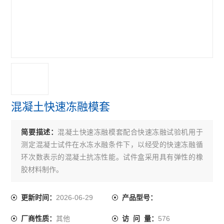
新拌混凝土综合性能测试仪
磨平机
混凝土卧式收缩膨胀仪
徐变仪
大体积混凝土测温仪
混凝土快速冻融模套
混凝土早期抗干裂试验装置
简要描述：
混凝土快速冻融模套配合快速冻融试验机用于
混凝土硫酸盐干湿循环机
测定混凝士试件在水冻水融条件下，以经受的快速冻融循
塑性混凝土渗透系数测定仪
环次数表示的混凝土抗冻性能。试件盒采用具有弹性的橡
胶材料制作。
混凝土快速冻融试验箱
2026-06-29
更新时间：
产品型号：
混凝土弹性模量测定仪
其他
576
厂商性质：
访 问 量：
混凝土含气量测定仪