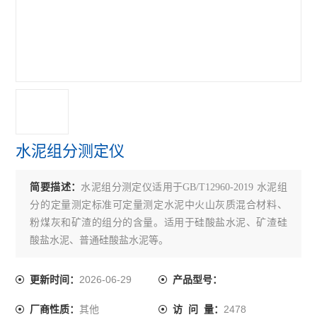
多功能直读式测钙仪
智能水泥凝结时间测定仪
水泥胶砂养护水盒
水泥比长仪
环保型水泥细度负压筛析仪
水泥组分测定仪
水泥氯离子分析仪
简要描述：
水泥组分测定仪适用于GB/T12960-2019 水泥组
水泥游离氧化钙测定仪
分的定量测定标准可定量测定水泥中火山灰质混合材料、
水泥净浆稠度仪 水泥净浆漏斗
粉煤灰和矿渣的组分的含量。适用于硅酸盐水泥、矿渣硅
酸盐水泥、普通硅酸盐水泥等。
水泥电动抗折试验机
2026-06-29
更新时间：
产品型号：
水泥稠度仪
其他
2478
厂商性质：
访 问 量：
雷氏夹测定仪