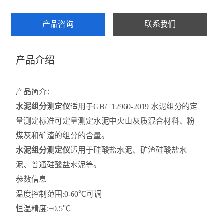
雷氏沸煮箱
产品咨询
联系我们
水泥比表面积测定仪
产品介绍
水泥胶砂流动度
水泥负压筛析仪
产品简介：
水泥胶砂振实台
水泥组分测定仪
适用于GB/T12960-2019 水泥组分的定
量测定标准可定量测定水泥中火山灰质混合材料、粉
水泥搅拌机
煤灰和矿渣的组分的含量。
水泥组分测定仪
适用于硅酸盐水泥、矿渣硅酸盐水
查看全部 >>
泥、普通硅酸盐水泥等。
参数信息
温度控制范围:0-60℃可调
恒温精度:±0.5℃