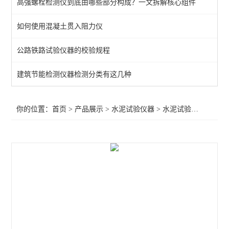
高强螺栓检测仪到底由哪些部分构成？一文拆解核心组件
水泥氯离子自动电位滴定仪
如何使用混凝土贯入阻力仪
水泥土抗渗仪
公路铁路试验仪器的校验规程
水泥试验仪器
分光光度计
建筑节能检测仪器检测分类有这几种
水泥水热化测定仪
你的位置：
首页
>
产品展示
>
水泥试验仪器
>
水泥试验仪器
>水泥
水泥压蒸釜
水紫外辐照试验箱
路缘石抗折夹具
水泥基材料渗透系数测定仪
氯离子测定仪