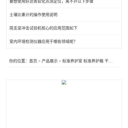
要想使用好沥青软化点测定仪，离不开以下步骤
标准养护室恒温恒湿设备
土壤比重计的操作使用说明
标准养护箱
简支梁冲击试验机核心的应用范围如下
查看全部 >>
室内环境检测仪器应用于哪些领域呢？
你的位置：
首页
>
产品展示
>
标准养护室 标准养护箱 干燥箱
>
标