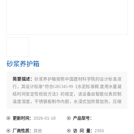
砂浆养护箱
简要描述：
砂浆养护箱按照中国建材科学院的设计标准进
行，其设计标准*符合GB1345-99《水泥标准稠.度用水量凝
结时间安定性检验方法》的规定，该设备由智能仪表控制
温度湿度，不锈钢板制作内胆，水浸式加热管加热，压缩
机制冷，超声波加湿器加湿，是各大水泥制品厂、建筑单
位、科研院校对水泥、混凝土试块进行恒温恒湿养护的标
2026-01-18
更新时间：
产品型号：
准设备。
其他
2355
厂商性质：
访 问 量：