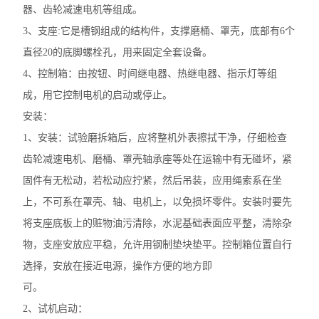
器、齿轮减速电机等组成。
3、支座:它是槽钢组成的结构件，支撑磨桶、罩壳，底部有6个
直径20的底脚螺栓孔，用来固定全套设备。
4、控制箱：由按钮、时间继电器、热继电器、指示灯等组
成，用它控制电机的启动或停止。
安装：
1、安装：试验磨拆箱后，应将整机外表擦拭干净，仔细检查
齿轮减速电机、磨桶、罩壳轴承座等处在运输中有无碰坏，紧
固件有无松动，若松动应拧紧，然后吊装，应用绳索系在坐
上，不可系在罩壳、轴、电机上，以免损坏零件。安装时要先
将支座底板上的赃物油污清除，水泥基础表面应平整，清除杂
物，支座安放应平稳，允许用钢制垫块垫平。控制箱位置自行
选择，安放在接近电源，操作方便的地方即
可。
2、试机启动：