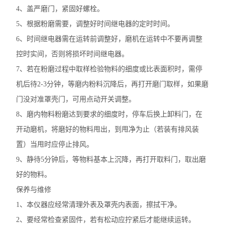
4、盖严磨门，紧固好螺栓。
5、根据粉磨需要，调整好时间继电器的定时时间。
6、时间继电器需在运转前调整好，磨机在运转中不要再调整
控时实间，否则将损坏时间继电器。
7、若在粉磨过程中取样检验物料的细度或比表面积时，需停
机后待2-3分钟，等磨内粉料沉降后，再打开磨门取样，如果磨
门没对准罩壳门，可用点动开关调整。
8、磨内物料粉磨达到要求的细度时，停车后换上卸料门，在
开动磨机，将磨好的物料甩出，到甩净为止（若装有排风装
置）当甩时应停止排风。
9、静待5分钟后，等物料基本上沉降，再打开取料门，取出磨
好的物料。
保养与维修
1、本仪器应经常清理外表及罩壳内表面，擦拭干净。
2、要经常检查紧固件，若有松动应拧紧后才能继续运转。