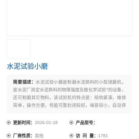
多功能直读式测钙仪
智能水泥凝结时间测定仪
水泥胶砂养护水盒
水泥比长仪
环保型水泥细度负压筛析仪
水泥试验小磨
水泥氯离子分析仪
简要描述：
水泥试验小磨是粉磨水泥熟料的小型球磨机，
水泥游离氧化钙测定仪
是水泥厂测定水泥熟料的物理强度及做化学试验*的设备，
水泥净浆稠度仪 水泥净浆漏斗
还可粉磨其它物料。该试验机的特点是：结构紧凑，维修
简单，操作方便，性能可靠封闭较好，噪音较小，自动停
水泥电动抗折试验机
车等特点。
2026-01-18
更新时间：
产品型号：
水泥稠度仪
其他
1781
厂商性质：
访 问 量：
雷氏夹测定仪