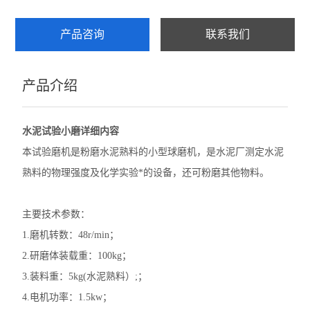
雷氏沸煮箱
产品咨询
联系我们
水泥比表面积测定仪
产品介绍
水泥胶砂流动度
水泥负压筛析仪
水泥试验小磨
详细内容
水泥胶砂振实台
本试验磨机是粉磨水泥熟料的小型球磨机，是水泥厂测定水泥
熟料的物理强度及化学实验*的设备，还可粉磨其他物料。
水泥搅拌机
主要技术参数：
查看全部 >>
1.磨机转数：48r/min；
2.研磨体装载重：100kg；
3.装料重：5kg(水泥熟料）;；
4.电机功率：1.5kw；