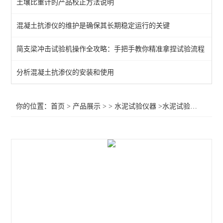
土壤比重计的产品校正方法说明
水泥氯离子自动电位滴定仪
混凝土抗渗仪的维护是确保其长期稳定运行的关键
水泥土抗渗仪
简支梁冲击试验机操作全攻略：手把手教你精准拿捏试验流程
水泥试验仪器
分光光度计
分析混凝土抗渗仪的安装和使用
水泥水热化测定仪
你的位置：
首页
>
产品展示
> >
水泥试验仪器
>水泥试验小磨
水泥压蒸釜
水紫外辐照试验箱
路缘石抗折夹具
水泥基材料渗透系数测定仪
氯离子测定仪