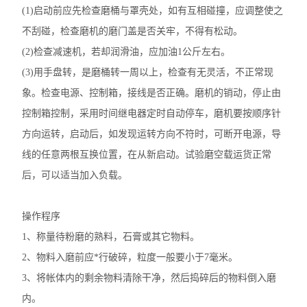
(1)启动前应先检查磨桶与罩壳处，如有互相碰撞，应调整使之
不刮碰，检查磨机的磨门盖是否关牢，不得有松动。
(2)检查减速机，若却润滑油，应加油1公斤左右。
(3)用手盘转，是磨桶转一周以上，检查有无灵活，不正常现
象。检查电源、控制箱，接线是否正确。磨机的销动，停止由
控制箱控制，采用时间继电器定时自动停车，磨机要按顺序针
方向运转，启动后，如发现运转方向不符时，可断开电源，导
线的任意两根互换位置，在从新启动。试验磨空载运货正常
后，可以适当加入负载。
操作程序
1、称量待粉磨的熟料，石膏或其它物料。
2、物料入磨前应*行破碎，粒度一般要小于7毫米。
3、将帐体内的剩余物料清除干净，然后捣碎后的物料倒入磨
内。