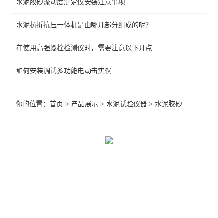
水泥胶砂流动度测定仪安装注意事项
水泥氯离子自动电位滴定仪
水泥抗折抗压一体机是由哪几部分组成的呢？
水泥土抗渗仪
在使用高强螺栓检测仪时，需要注意以下几点
水泥试验仪器
分光光度计
如何安装调试多功能电动击实仪
水泥水热化测定仪
你的位置：
首页
>
产品展示
>
水泥试验仪器
>
水泥胶砂流动度
>N
水泥压蒸釜
水紫外辐照试验箱
路缘石抗折夹具
水泥基材料渗透系数测定仪
氯离子测定仪