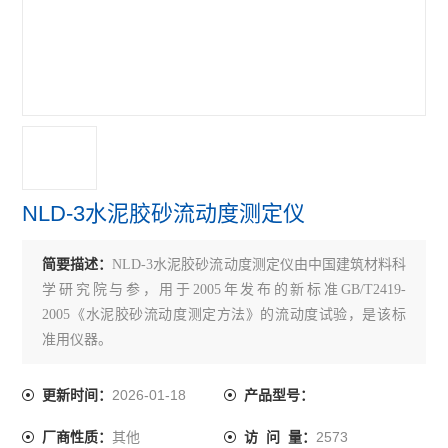
多功能直读式测钙仪
智能水泥凝结时间测定仪
水泥胶砂养护水盒
水泥比长仪
环保型水泥细度负压筛析仪
NLD-3水泥胶砂流动度测定仪
水泥氯离子分析仪
简要描述：
NLD-3水泥胶砂流动度测定仪由中国建筑材料科
水泥游离氧化钙测定仪
学研究院与参，用于2005年发布的新标准GB/T2419-
水泥净浆稠度仪 水泥净浆漏斗
2005《水泥胶砂流动度测定方法》的流动度试验，是该标
准用仪器。
水泥电动抗折试验机
本仪器是根据新标准GB/T2419-2004《水泥胶砂流动度测定
方法》的要求设计制造的,主要用于测定水泥胶砂流动度数
2026-01-18
更新时间：
产品型号：
水泥稠度仪
值,以确定水泥胶砂标准稠度之用水量。
其他
2573
厂商性质：
访 问 量：
雷氏夹测定仪