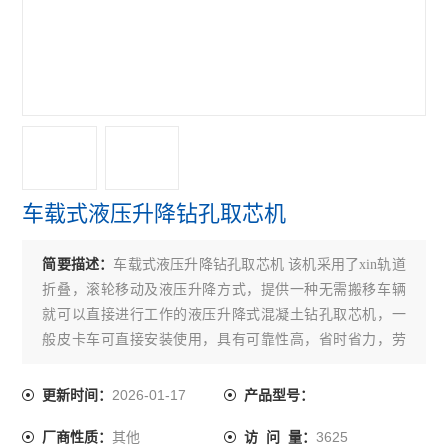
新拌混凝土综合性能测试仪
磨平机
混凝土卧式收缩膨胀仪
徐变仪
大体积混凝土测温仪
车载式液压升降钻孔取芯机
混凝土早期抗干裂试验装置
简要描述：
车载式液压升降钻孔取芯机 该机采用了xin轨道
混凝土硫酸盐干湿循环机
折叠，滚轮移动及液压升降方式，提供一种无需搬移车辆
塑性混凝土渗透系数测定仪
就可以直接进行工作的液压升降式混凝土钻孔取芯机，一
般皮卡车可直接安装使用，具有可靠性高，省时省力，劳
混凝土快速冻融试验箱
动成本降低，安全性能高等优点。
2026-01-17
更新时间：
产品型号：
混凝土弹性模量测定仪
其他
3625
厂商性质：
访 问 量：
混凝土含气量测定仪