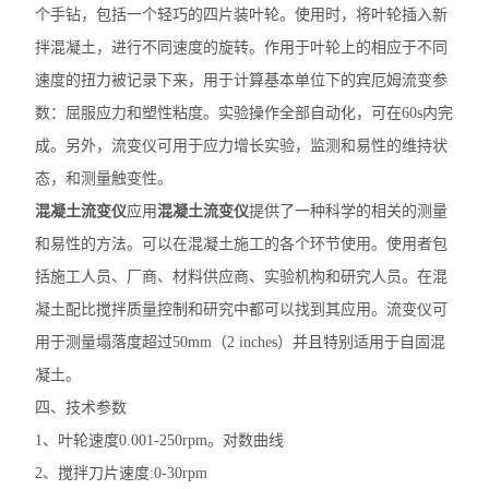
个手钻，包括一个轻巧的四片装叶轮。使用时，将叶轮插入新
拌混凝土，进行不同速度的旋转。作用于叶轮上的相应于不同
速度的扭力被记录下来，用于计算基本单位下的宾厄姆流变参
数：屈服应力和塑性粘度。
实验操作全部自动化，可在60s内完
成。另外，流变仪可用于应力增长实验，监测和易性的维持状
态，和测量触变性。
混凝土流变仪
应用
混凝土流变仪
提供了一种科学的相关的测量
和易性的方法。可以在混凝土施工的各个环节使用。使用者包
括施工人员、厂商、材料供应商、实验机构和研究人员。在混
凝土配比搅拌质量控制和研究中都可以找到其应用
。
流变仪可
用于测量塌落度超过50mm
（
2
inches
）
并且特别适用于自固混
凝土。
四、技术参数
1、
叶轮速度0.001-250rpm。对数曲线
2、
搅拌刀片速度:0-30rpm