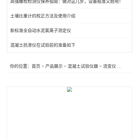
高强螺栓检测仪保养指南：做对这几步，设备稳准又耐用！
混凝土贯入强度检测仪
土壤比重计的校正方法及使用介绍
混凝土动弹仪
新标准全自动水泥氯离子测定仪
低温冻融试验机
混凝土绝热温升测定仪
混凝土抗渗仪在试验前的准备如下
混凝土轨枕静载试验机
你的位置：
首页
>
产品展示
>
混凝土试验仪器
>
流变仪
>混凝土流变仪
恒温水养护箱
混凝土切割机
螺旋加压器
流变仪
混凝土试验仪器