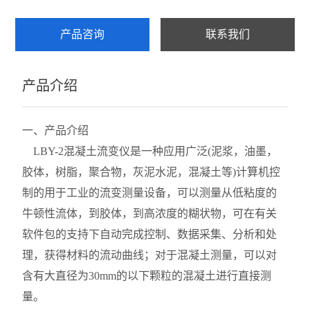
取芯机
产品咨询
联系我们
石粉含量测定仪
产品介绍
混凝土氯离子测定仪
混凝土真空饱水机
一、
产品介绍
混凝土压力泌水仪
LBY-2
混凝土流变仪是一种应用广泛(泥浆，油墨，
胶体，树脂，聚合物，灰泥水泥，混凝土等)计算机控
混凝土贯入阻力仪
制的用于工业的流变测量设备，可以测量从低粘度的
混凝土振动台
牛顿性流体，到胶体，到高浓度的糊状物，可在有关
软件包的支持下自动完成控制、数据采集、分析和处
混凝土单卧轴搅拌机
理，获得材料的流动曲线；对于混凝土测量，可以对
混凝土抗渗仪
含有大直径为
3
0mm的
以下
颗粒
的
混凝土进行直接测
量
。
查看全部 >>