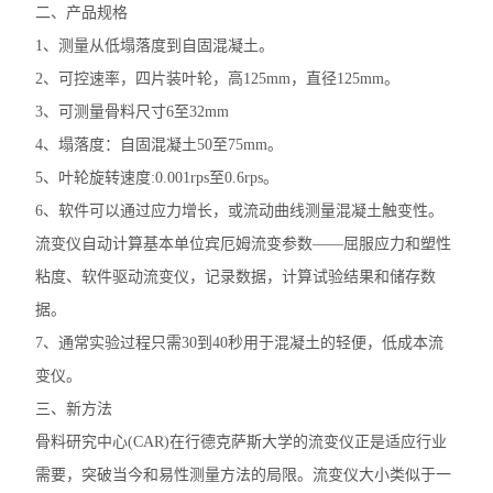
二、产品
规格
1、
测量从低塌落度到自固混凝土。
2、
可控速率，四片装叶轮，高125mm，直径125mm。
3、
可测量骨料尺寸6至32mm
4、
塌落度：自固混凝土50至75mm。
5、
叶轮旋转速度:0.001rps至
0.6
rps。
6、
软件可以通过应力增长，或流动曲线测量混凝土触变性。
流变仪自动计算基本单位宾厄姆流变参数——屈服应力和塑性
粘度、软件驱动流变仪，记录数据，计算试验结果和储存数
据。
7、
通常实验过程只需30到40秒用于混凝土的轻便，低成本流
变仪。
三、
新方法
骨料研究中心(CAR)在行德克萨斯大学的流变仪正是适应行业
需要，突破当今和易性测量方法的局限。流变仪大小类似于一