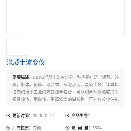
新拌混凝土综合性能测试仪
磨平机
混凝土卧式收缩膨胀仪
徐变仪
大体积混凝土测温仪
混凝土流变仪
混凝土早期抗干裂试验装置
简要描述：
LBY-2混凝土流变仪是一种应用广泛（泥浆，油
混凝土硫酸盐干湿循环机
墨，胶体，树脂，聚合物，灰泥水泥，混凝土等）计算机
塑性混凝土渗透系数测定仪
控制的用于工业的流变测量设备，可以测量从低粘度的牛
顿性流体，到胶体，到高浓度的糊状物，可在有关软件包
混凝土快速冻融试验箱
的支持下自动完成控制、数据采集、分析和处理，获得材
料的流动曲线；对于混凝土测量，可以对含有大直径为
2026-01-17
更新时间：
产品型号：
混凝土弹性模量测定仪
30mm的以下颗粒的混凝土进行直接测量。
其他
3584
厂商性质：
访 问 量：
混凝土含气量测定仪