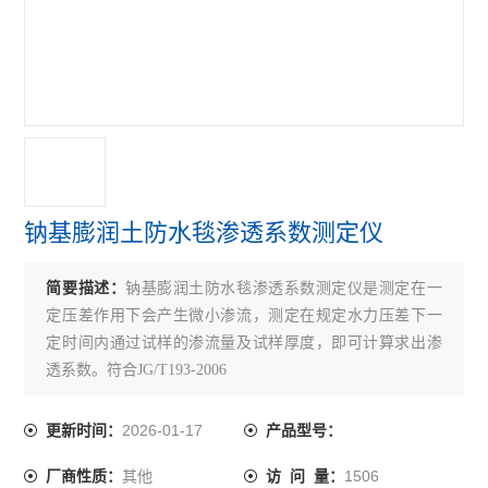
增强网抗腐蚀性能检测仪
结构密封胶检测仪器
土工布试验检测仪器
建筑工程质量检测中心试验仪器
人防工程检测仪器
钠基膨润土防水毯渗透系数测定仪
河北省石家庄邢台邯郸保定建筑工程检测仪器
简要描述：
钠基膨润土防水毯渗透系数测定仪是测定在一
混凝土排水管试验机
定压差作用下会产生微小渗流，测定在规定水力压差下一
防雷检测仪器
定时间内通过试样的渗流量及试样厚度，即可计算求出渗
透系数。符合JG/T193-2006
钢轮式耐磨试验机
2026-01-17
更新时间：
产品型号：
滚珠轴承式耐磨试验机
其他
1506
厂商性质：
访 问 量：
道瑞式石材耐磨试验机