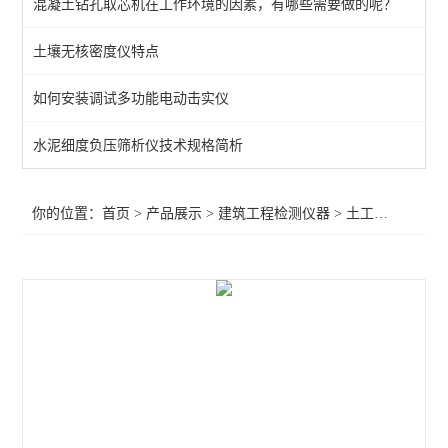
混凝土钻孔取芯机在工作环境的因素，有哪些需要做的呢？
石家庄建筑试验仪器
土壤无核密度仪特点
恒温恒湿环境试验箱
如何安装调试多功能电动击实仪
耐碱网格布试验箱
气密性检测平台
水泥细度负压筛析仪技术规格简析
密封胶条压缩反力检测仪
你的位置：
首页
>
产品展示
>
建筑工程检测仪器
>
土工布试验检测仪器
混凝土排水管内水压试验机
石膏检测仪器
砂浆拉拔试验机
岩石检测仪器
数显恒温油浴锅