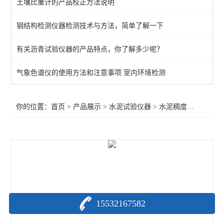
土壤比重计的产品校正方法说明
水泥氯离子自动电位滴定仪
钢结构检测仪器检测技术与方法，简单了解一下
水泥土抗渗仪
有关沥青试验仪器的产品特点，你了解多少呢？
水泥试验仪器
分光光度计
气象色谱仪的使用方法和注意事项 室内环境检测
水泥水热化测定仪
你的位置：
首页
>
产品展示
>
水泥试验仪器
>
水泥稠度仪
>水泥稠
水泥压蒸釜
水紫外辐照试验箱
路缘石抗折夹具
水泥基材料渗透系数测定仪
15532167582
氯离子测定仪