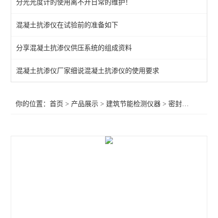
分光光度计的使用离不开日常的维护！
密封胶相容性试验箱
混凝土抗渗仪在试验前的准备如下
集料坚固性试验装置
分享混凝土抗渗仪供压系统的组成资料
室内环境检测仪器
新标准建筑门窗综合物理性能试验机
混凝土抗渗仪厂家细说混凝土抗渗仪的使用要求
建材可燃性试验炉
你的位置：
首页
>
产品展示
>
建筑节能检测仪器
>
密封胶相容性试验箱
平板导热系数测定仪
建筑材料或制品的单体燃烧试验机
建筑门窗现场气密性检测仪
建筑幕墙四性检测设备
绝热材料导热系数参比板