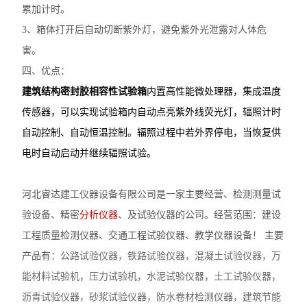
累加计时。
3、箱体打开后自动切断紫外灯，避免紫外光泄露对人体危
害。
四、优点：
建筑结构密封胶相容性试验箱
内置高性能微处理器，集成温度
传感器，可以实现试验箱内自动点亮紫外线荧光灯，辐照计时
自动控制、自动恒温控制。辐照过程中若外界停电，当恢复供
电时自动启动并继续辐照试验。
河北睿达建工仪器设备
有限公司是一家主要经营、检测测量
试
验
设备、精密
分析仪器
、及试验仪器的公司。经营范围：建设
工程质量检测仪器、交通工程试验仪器、教学仪器设备！ 主要
产品有：
公路试验仪器，铁路试验仪器，
混凝土
试验
仪器，
万
能材料试验机，压力试验机，
水泥
试验
仪器，土工
试验
仪器，
沥青
试验
仪器，砂浆
试验
仪器，
防水卷材检测仪器，
建筑节能