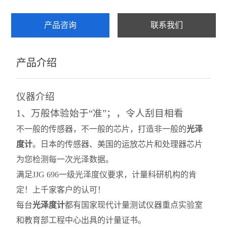
安全网抗冲击及耐贯穿性试验机
产品咨询
联系我们
硬质泡沫吸水率测定仪
产品介绍
建筑工程检测仪器
查看全部 >>
仪器介绍
1、万般体验始于“准”；，令人刮目相看
不一般的传感器，不一般的芯片，打造非一般的
光
泽
度计
。日本的传感器、美国的运放芯片和处理器芯片
为您检测每一次光泽数据。
满足JJG 696一级光泽度仪要求，
计量科研机构的肯
定！上千家客户的认可！
每台
光泽度计
都有国家现代计量测试仪器重点实验室
和教育部工程中心出具的计量证书。