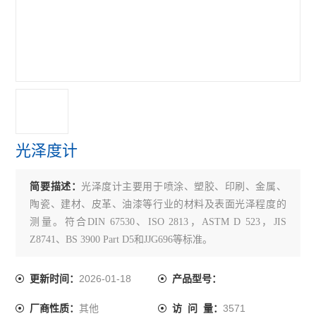
增强网抗腐蚀性能检测仪
结构密封胶检测仪器
土工布试验检测仪器
建筑工程质量检测中心试验仪器
人防工程检测仪器
光泽度计
河北省石家庄邢台邯郸保定建筑工程检测仪器
简要描述：
光泽度计主要用于喷涂、塑胶、印刷、金属、
混凝土排水管试验机
陶瓷、建材、皮革、油漆等行业的材料及表面光泽程度的
防雷检测仪器
测量。符合DIN 67530、ISO 2813，ASTM D 523，JIS
Z8741、BS 3900 Part D5和JJG696等标准。
钢轮式耐磨试验机
2026-01-18
更新时间：
产品型号：
滚珠轴承式耐磨试验机
其他
3571
厂商性质：
访 问 量：
道瑞式石材耐磨试验机