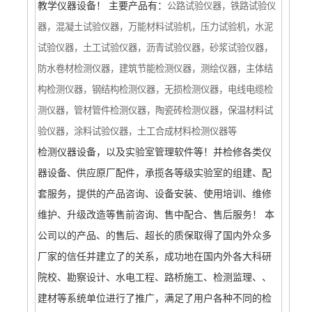
教学仪器设备！ 主要产品有：
公路试验仪器，铁路试验仪
器，
混凝土
试验
仪器，
万能材料试验机，压力试验机，
水泥
试验
仪器，土工
试验
仪器，沥青
试验
仪器，砂浆
试验
仪器，
防水卷材检测仪器，
建筑节能检测仪器，
测绘仪器，
主体结
构检测仪器，钢结构检测仪器，无损检测仪器，电线电缆检
测仪器，管材管件检测仪器，陶瓷砖检测仪器，保温材料
试
验
仪器，涂料
试验
仪器
，土工合成材料检测仪器等
检测仪器设备，以及实验室管理软件等！并检修各类仪
器设备、供应原厂配件，承揽各等级实验室的组建、配
套服务，提供的产品咨询、设备安装、使用培训、维修
维护、升级改造等售前咨询、售中配合、售后服务！ 本
公司以的产品、的售后、超长的质保取得了国内外众多
厂家的信任并建立了的关系，成功地在国内外各大科研
院校、勘察设计、水电工程、路桥施工、检测监理、、
建材等系统单位进行了推广，满足了用户各种不同的检