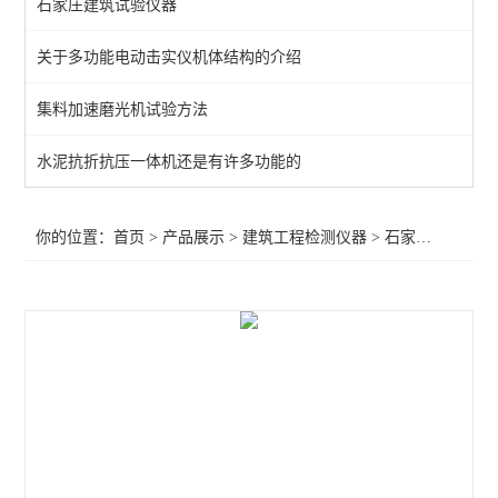
石家庄建筑试验仪器
石家庄建筑试验仪器
关于多功能电动击实仪机体结构的介绍
恒温恒湿环境试验箱
集料加速磨光机试验方法
耐碱网格布试验箱
气密性检测平台
水泥抗折抗压一体机还是有许多功能的
密封胶条压缩反力检测仪
你的位置：
首页
>
产品展示
>
建筑工程检测仪器
>
石家庄建筑试验仪器
混凝土排水管内水压试验机
石膏检测仪器
砂浆拉拔试验机
岩石检测仪器
数显恒温油浴锅