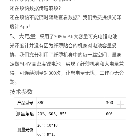
还在烦恼数据传输麻烦？
还在烦恼不能随时随地查看数据？
我们免费提供光泽
度计App
！
5、大电量--
采用了3080mAh大容量可充电锂电池
光泽度计并没有因为纤薄贴合的机身对电池容量妥
协，我们充分利用了纤薄机身中的每一丝空间，量身
定做*4.4V高密度锂电池，实现了纤薄机身和大电量兼
得，可连续测量54300次，让您电量无忧，工作心无旁
骛。
技术参数
+
380
300
产品型号
测量角度
20°、60°、85°
60°
20°：10*10
测量光斑
60°：9*15