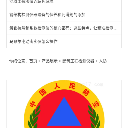
混凝土抗渗仪的结构原理
石家庄建筑试验仪器
钢结构检测仪器设备的保养和润滑剂的添加
恒温恒湿环境试验箱
解锁抗滑移系数检测仪的核心密码：这些特点，让精准检测触手可及！
耐碱网格布试验箱
气密性检测平台
马歇尔电动击实仪怎么操作
密封胶条压缩反力检测仪
你的位置：
首页
>
产品展示
>
建筑工程检测仪器
>
人防工程检测仪器
混凝土排水管内水压试验机
石膏检测仪器
砂浆拉拔试验机
岩石检测仪器
数显恒温油浴锅