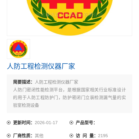
增强网抗腐蚀性能检测仪
结构密封胶检测仪器
土工布试验检测仪器
建筑工程质量检测中心试验仪器
人防工程检测仪器
人防工程检测仪器厂家
河北省石家庄邢台邯郸保定建筑工程检测仪器
简要描述：
人防工程检测仪器厂家
混凝土排水管试验机
人防门密闭性能检测平台，是根据国家相关行业标准设计
防雷检测仪器
的用于人防工程防护门，防护密闭门立装检测漏气量的实
验室检测设备
钢轮式耐磨试验机
2026-01-17
更新时间：
产品型号：
滚珠轴承式耐磨试验机
其他
2195
厂商性质：
访 问 量：
道瑞式石材耐磨试验机