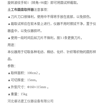
旋转波纹手轮1（转角>90度）即可将圆试样截取。
土工布圆盘取样器
注意事项：
▲刀片刀口很锋利，使用中不得将手放在底部，以免损伤。
▲裁取试样应在软木垫上进行，仪器不用时擦拭干净，置于仪
器盒中，以免仪器损坏。
▲使用一段时间后如刀片不锋利，按3.1条更换刀片。
用途：
本仪器用于切取各种毛纺、棉纺、化纤、针织等织物的圆形样
品。
参数：
▲取样面积：100cm2 。
▲可切厚度：15mm。
▲外型尺寸：Φ160×115mm 。
▲重量：15kg
河北睿达建工仪器设备有限公司