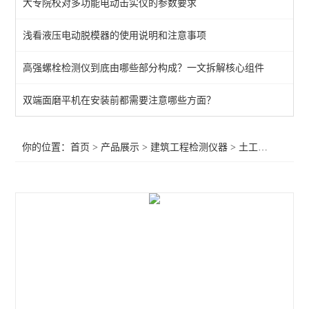
大专院校对多功能电动击实仪的参数要求
石家庄建筑试验仪器
浅看液压电动脱模器的使用说明和注意事项
恒温恒湿环境试验箱
高强螺栓检测仪到底由哪些部分构成？一文拆解核心组件
耐碱网格布试验箱
气密性检测平台
双端面磨平机在安装前都需要注意哪些方面？
密封胶条压缩反力检测仪
你的位置：
首页
>
产品展示
>
建筑工程检测仪器
>
土工布试验检测仪器
混凝土排水管内水压试验机
石膏检测仪器
砂浆拉拔试验机
岩石检测仪器
数显恒温油浴锅