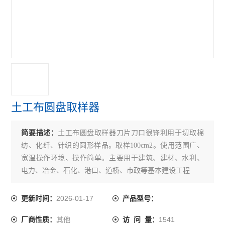
增强网抗腐蚀性能检测仪
结构密封胶检测仪器
土工布试验检测仪器
建筑工程质量检测中心试验仪器
人防工程检测仪器
土工布圆盘取样器
河北省石家庄邢台邯郸保定建筑工程检测仪器
简要描述：
土工布圆盘取样器刀片刀口很锋利用于切取棉
混凝土排水管试验机
纺、化纤、针织的圆形样品。取样100cm2。使用范围广、
防雷检测仪器
宽温操作环境、操作简单。主要用于建筑、建材、水利、
电力、冶金、石化、港口、道桥、市政等基本建设工程
钢轮式耐磨试验机
2026-01-17
更新时间：
产品型号：
滚珠轴承式耐磨试验机
其他
1541
厂商性质：
访 问 量：
道瑞式石材耐磨试验机