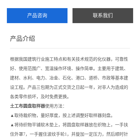
安全网抗冲击及耐贯穿性试验机
产品咨询
联系我们
硬质泡沫吸水率测定仪
产品介绍
建筑工程检测仪器
查看全部 >>
根据我国建筑行业施工特点和有关技术规范的化仪器，可靠性
好、使用范围广、宽温操作环境、操作简单。主要用于建筑、
建材、水利、电力、冶金、石化、港口、道桥、市政等基本建
设工程。产品三包期为正式交货之日起一年，对非人为造成的
各类零件损坏，及时免费更换。
土工布圆盘取样器
使用方法：
▲取待裁织物，量好厚度，按上述调整好取样器刻盘。
▲将待织物平铺软木垫上，将圆盘取样器放在织物上，一手扶
住外罩7，一手握住波纹手轮1，并旋加一定压力，然后顺时针