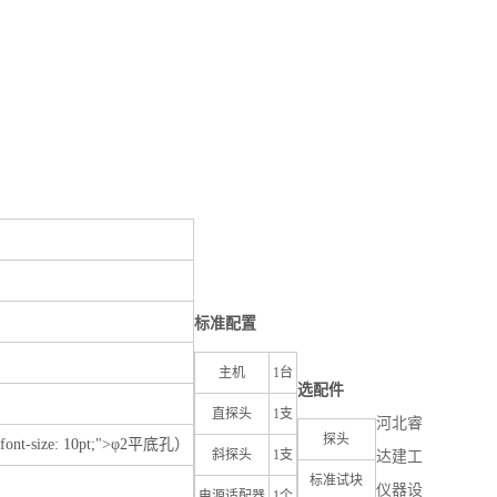
标准配置
主机
1
台
选配件
直探头
1
支
河北睿
探头
font-size: 10pt;">φ
2
平底孔）
斜探头
1
支
达建工
标准试块
仪器设
电源适配器
1
个