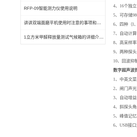
4、16个
RFP-09智能测力仪使用说明
5、可存储9
讲讲双端面磨平机使用时注意的事项和维护保养
6、四种（
7、自动计算
1立方米甲醛释放量测试气候箱的详细介绍/售后服务
8、高采样
9、两种探
10、回波
数字超声波
1、中英文
2、闸门声
3、自动增
4、斜探头
5、峰值记忆
6、USB接