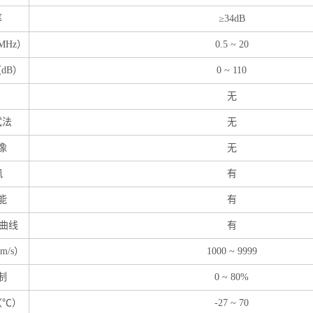
率
≥
34dB
MHz）
0.5
~
20
dB）
0
~
110
无
试法
无
像
无
讯
有
能
有
曲线
有
/s）
1000
~
9999
制
0
~
80%
（℃）
-27
~
70