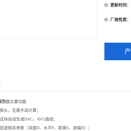
更新时间：
厂商性质：
绍
探伤仪
主要功能
准探头，无需手动计算；
试块自动生成DAC、AVG曲线；
示回波相关参数（深度D、水平P、距离S、波幅H）；