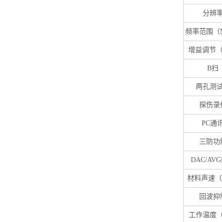
分辨
频率范围（
增益调节（
B
扫
两孔测
探伤录
PC
通
三防功
DAC/AVG
材料声速（m
回波抑
工作温度