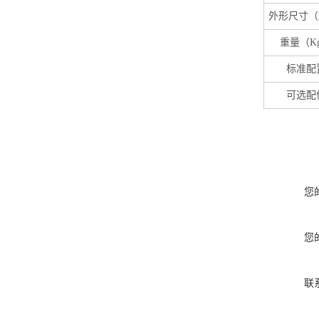
外形尺寸（
重量（K
标准配
可选配
您
您
联