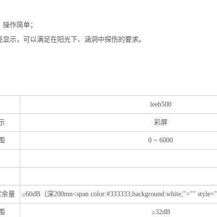
，操作简单；
亮显示，可以满足在阳光下、涵洞中探伤的要求。
leeb500
示
彩屏
围
0
~
6000
度余量
≥
60dB
（深200mn
<span color:#333333;background:white;"="" style="
围
≥
32dB