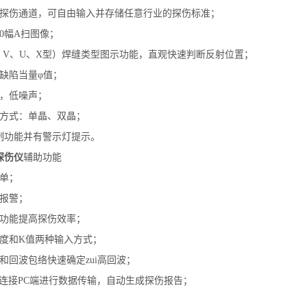
独立探伤通道，可自由输入并存储任意行业的探伤标准；
80幅A扫图像；
I、V、U、X型）焊缝类型图示功能，直观快速判断反射位置；
缺陷当量φ值；
率，低噪声；
头方式：单晶、双晶；
抑制功能并有警示灯提示。
探伤仪
辅助功能
菜单；
光报警；
益功能提高探伤效率；
角度和K值两种输入方式；
和回波包络快速确定zui高回波；
口连接PC端进行数据传输，自动生成探伤报告；