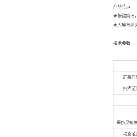
产品特点
★按键简洁
★大屏幕高
技术参数
屏幕显
扫描范
探伤灵敏
动态范