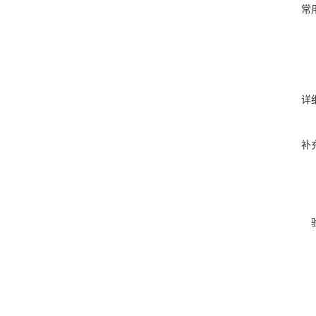
常
详
补