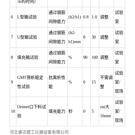
斗的时间）
通过钢筋
试验
6
L型箱试验
(h2/h1)
0.8
1.0
调整
间隙能力
室
通过钢筋
(h2-
试验
7
U型箱试验
0
30
调整
间隙能力
h1)mm
室
通过钢筋
试验
8
填充箱试验
%
90
100
调整
间隙能力
室
试验
GMT筛析稳定
抗离析性
不需调
9
%
0
15
室/
性试验
能
整
现场
试验
Orimet口下料试
zui大
10
填充能力
秒
0
5
室/
验
16mm
现场
河北睿达建工仪器设备有限公司