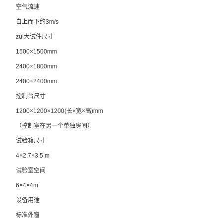
空气流速
自上而下约3m/s
zui大试件尺寸
1500×1500mm
2400×1800mm
2400×2400mm
控制台尺寸
1200×1200×1200(长×宽×高)mm
（控制室在另一个单独房间）
试验箱尺寸
4×2.7×3.5 m
试验室空间
6×4×4m
设备用途
标准外窗