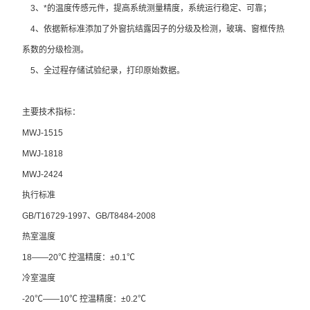
3、*的温度传感元件，提高系统测量精度，系统运行稳定、可靠；
4、依据新标准添加了外窗抗结露因子的分级及检测，玻璃、窗框传热
系数的分级检测。
5、全过程存储试验纪录，打印原始数据。
主要技术指标：
MWJ-1515
MWJ-1818
MWJ-2424
执行标准
GB/T16729-1997、GB/T8484-2008
热室温度
18——20℃ 控温精度：±0.1℃
冷室温度
-20℃——10℃ 控温精度：±0.2℃