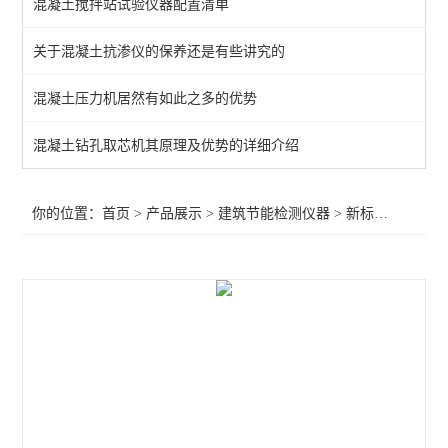
混凝土搅拌站试验仪器配置清单
密封胶相容性试验箱
关于混凝土抗渗仪的保养还是有些讲究的
集料坚固性试验装置
混凝土压力机居然有如此之多的优势
室内环境检测仪器
新标准建筑门窗综合物理性能试验机
混凝土钻孔取芯机其原理及优势的详细介绍
建材可燃性试验炉
你的位置：
首页
>
产品展示
>
建筑节能检测仪器
>
新标准建筑门窗综合物理性能试验机
平板导热系数测定仪
建筑材料或制品的单体燃烧试验机
建筑门窗现场气密性检测仪
建筑幕墙四性检测设备
绝热材料导热系数参比板